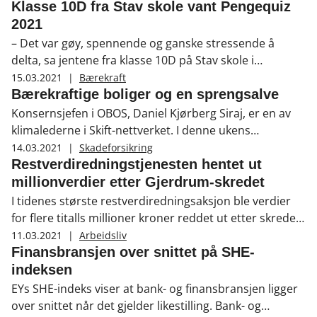
holde motsyklisk bufferkrav uendret på 1 prosent.
Klasse 10D fra Stav skole vant Pengequiz
2021
– Det var gøy, spennende og ganske stressende å
delta, sa jentene fra klasse 10D på Stav skole i
Lillestrøm. De hadde fått ansvaret for å svare på vegne
15.03.2021
|
Bærekraft
av klassen sin under NM i Pengequiz som ble avholdt
Bærekraftige boliger og en sprengsalve
onsdag 17. mars. Oppgaven klarte de med glans.
Konsernsjefen i OBOS, Daniel Kjørberg Siraj, er en av
klimalederne i Skift-nettverket. I denne ukens
Finanslunsj podkast forteller han hvordan OBOS
14.03.2021
|
Skadeforsikring
planlegger å bygge bærekraftige, klimavennlige og ikke
Restverdiredningstjenesten hentet ut
minst sosialt. Ulike modeller for eierskap skal gjøre at
millionverdier etter Gjerdrum-skredet
alle skal kunne få eie sin egen bolig.
I tidenes største restverdiredningsaksjon ble verdier
for flere titalls millioner kroner reddet ut etter skredet i
Gjerdrum. Finans Norges restverdiredningstjeneste
11.03.2021
|
Arbeidsliv
(RVR), som forsikringsselskapene står bak, er sentral i
Finansbransjen over snittet på SHE-
dette arbeidet.
indeksen
EYs SHE-indeks viser at bank- og finansbransjen ligger
over snittet når det gjelder likestilling. Bank- og