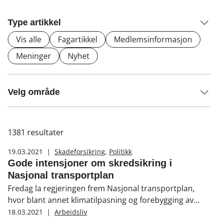
Type artikkel
Vis alle
Fagartikkel
Medlemsinformasjon
Meninger
Nyhet
Velg område
1381
resultater
19.03.2021
|
Skadeforsikring
,
Politikk
Gode intensjoner om skredsikring i
Nasjonal transportplan
Fredag la regjeringen frem Nasjonal transportplan,
hvor blant annet klimatilpasning og forebygging av
uønskede naturhendelser løftes frem.
18.03.2021
|
Arbeidsliv