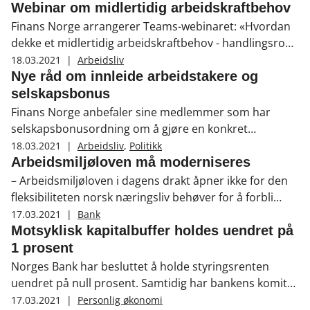
Webinar om midlertidig arbeidskraftbehov
Finans Norge arrangerer Teams-webinaret: «Hvordan
dekke et midlertidig arbeidskraftbehov - handlingsrom
og praktiske tips» 26. mars. Alle medlemsbedriftenes
18.03.2021
|
Arbeidsliv
HR-kontakter får invitasjon, men det er også mulighet
Nye råd om innleide arbeidstakere og
for ledere med personalansvar å melde sin interesse
selskapsbonus
for deltakelse. Webinaret er for Finans Norges
Finans Norge anbefaler sine medlemmer som har
arbeidsgivermedlemmer.
selskapsbonusordning om å gjøre en konkret
vurdering av om denne er å anse som vederlag for
18.03.2021
|
Arbeidsliv
,
Politikk
arbeid. Bakgrunnen er en Høyesterettsdom som kom i
Arbeidsmiljøloven må moderniseres
november i fjor der to innleide arbeidstakere fikk
– Arbeidsmiljøloven i dagens drakt åpner ikke for den
medhold i at de også hadde rett til selskapsbonus.
fleksibiliteten norsk næringsliv behøver for å forbli
konkurransedyktig, sier arbeidslivsdirektør Runa Opdal
17.03.2021
|
Bank
Kerr i Finans Norge. Denne uken har Finans Norge
Motsyklisk kapitalbuffer holdes uendret på
derfor hatt diskusjoner om behovet for endringer med
1 prosent
Venstre, og gitt innspill til et Dokument 8-forslag fra
Norges Bank har besluttet å holde styringsrenten
fire FrP-politikere om modernisering av loven.
uendret på null prosent. Samtidig har bankens komité
for pengepolitikk og finansiell stabilitet gitt råd om å
17.03.2021
|
Personlig økonomi