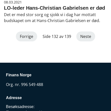
finansbransjens gjennomsnittscore er 76 prosent,
08.03.2021
mens snittet for alle er på 67 prosent. – Det gjøres mye
LO-leder Hans-Christian Gabrielsen er død
godt arbeid for å få bedre kjønnsbalanse i banker og
Det er med stor sorg og sjokk vi i dag har mottatt
forsikringsselskaper rundt om i Norge, sier Finans
budskapet om at Hans-Christian Gabrielsen er død.
Norges arbeidslivsdirektør Runa Opdal Kerr.
Forrige
Side 132 av 139
Neste
Finans Norge
Org. nr. 996 549 488
Adresse
Besøksadresse: