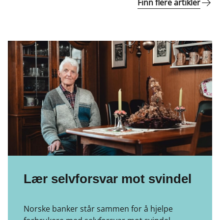
Finn flere artikler
Lær selvforsvar mot svindel
Norske banker står sammen for å hjelpe