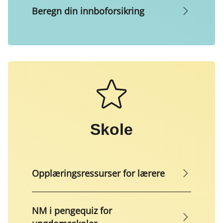
Beregn din innboforsikring
Skole
Opplæringsressurser for lærere
NM i pengequiz for