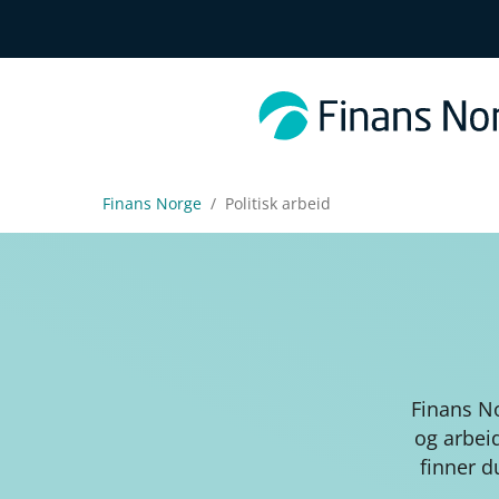
Finans Norge
Politisk arbeid
Finans N
og arbei
finner d