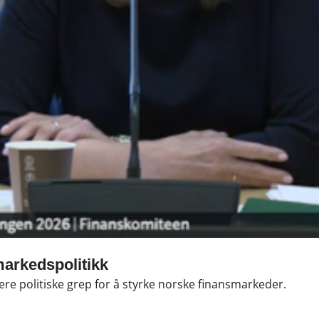
markedspolitikk
ere politiske grep for å styrke norske finansmarkeder.