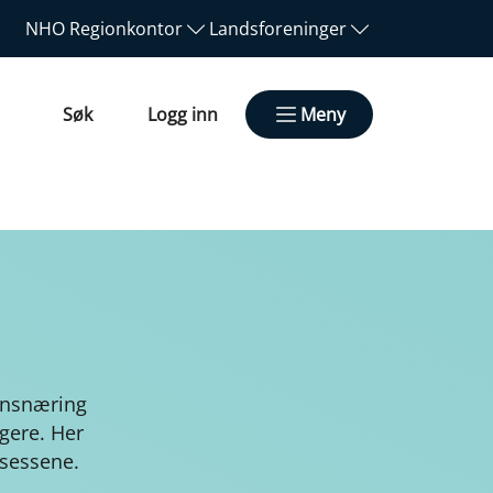
NHO
Regionkontor
Landsforeninger
Søk
Logg inn
Meny
ansnæring
gere. Her
osessene.