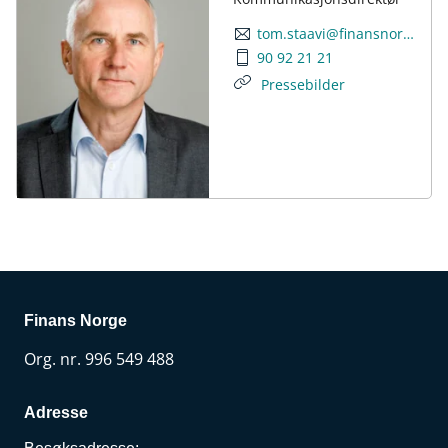
tom.staavi@finansnorge.no
90 92 21 21
Pressebilder
Finans Norge
Org. nr. 996 549 488
Adresse