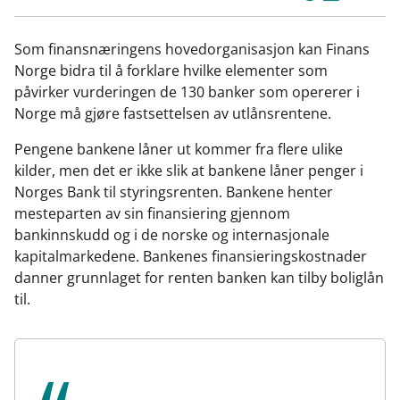
F
L
E
Kop
a
i
-
len
c
n
p
Som finansnæringens hovedorganisasjon kan Finans
e
k
o
Norge bidra til å forklare hvilke elementer som
b
e
s
påvirker vurderingen de 130 banker som opererer i
o
d
t
Norge må gjøre fastsettelsen av utlånsrentene.
o
I
Pengene bankene låner ut kommer fra flere ulike
k
n
kilder, men det er ikke slik at bankene låner penger i
Norges Bank til styringsrenten. Bankene henter
mesteparten av sin finansiering gjennom
bankinnskudd og i de norske og internasjonale
kapitalmarkedene. Bankenes finansieringskostnader
danner grunnlaget for renten banken kan tilby boliglån
til.