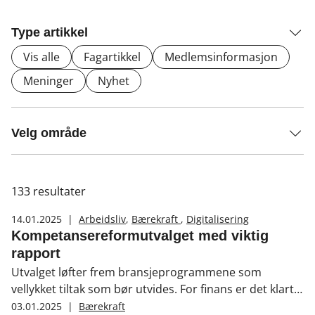
Type artikkel
Vis alle
Fagartikkel
Medlemsinformasjon
Meninger
Nyhet
Velg område
133
resultater
14.01.2025
|
Arbeidsliv
,
Bærekraft
,
Digitalisering
Kompetansereformutvalget med viktig
rapport
Utvalget løfter frem bransjeprogrammene som
vellykket tiltak som bør utvides. For finans er det klart
at programmet utvides frem til 2027.
03.01.2025
|
Bærekraft