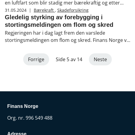
bærekraft i Finans Norge.
en luftfart som blir stadig mer bærekraftig og etter
hvert fossilfri. Abraham Foss, konsernsjef i Avinor,
31.05.2024
|
Bærekraft
,
Skadeforsikring
forteller hvordan de er en pådriver for omstillingen
Gledelig styrking av forebygging i
gjennom å fremskynde utviklingen av morgendagens
stortingsmeldingen om flom og skred
flyflåte, utbygging av nødvendig infrastruktur og
Regjeringen har i dag lagt frem den varslede
tilrettelegging av luftrommet.
stortingsmeldingen om flom og skred. Finans Norge vil
delta konstruktivt i arbeidet med oppfølging av denne
for å sikre at vi på en mest mulig kostnadseffektiv måte
Forrige
Side 5 av 14
Neste
sikrer liv og infrastruktur mot et stadig mer
utfordrende vær.
Finans Norge
Org. nr. 996 549 488
Adresse