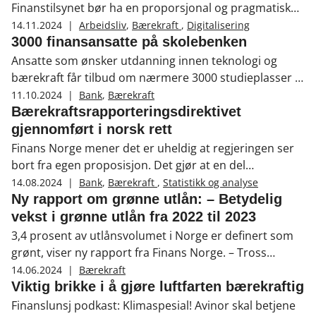
Finanstilsynet bør ha en proporsjonal og pragmatisk
tilnærming til attestasjon og kontroll av
14.11.2024
|
Arbeidsliv
,
Bærekraft
,
Digitalisering
bærekraftsrapportering de første årene med
3000 finansansatte på skolebenken
rapporteringsplikt.
Ansatte som ønsker utdanning innen teknologi og
bærekraft får tilbud om nærmere 3000 studieplasser til
en verdi av 22 millioner kroner.
11.10.2024
|
Bank
,
Bærekraft
Bærekraftsrapporteringsdirektivet
gjennomført i norsk rett
Finans Norge mener det er uheldig at regjeringen ser
bort fra egen proposisjon. Det gjør at en del
sparebanker får ett år mindre til å forberede seg på
14.08.2024
|
Bank
,
Bærekraft
,
Statistikk og analyse
nye rapporteringskrav.
Ny rapport om grønne utlån: – Betydelig
vekst i grønne utlån fra 2022 til 2023
3,4 prosent av utlånsvolumet i Norge er definert som
grønt, viser ny rapport fra Finans Norge. – Tross
relativt lave nivåer har vi sett en betydelig vekst i
14.06.2024
|
Bærekraft
grønne utlån fra 2022 til 2023. Det er spesielt grønne
Viktig brikke i å gjøre luftfarten bærekraftig
boliglån som driver veksten, sier Mari Betanzo, fagsjef
Finanslunsj podkast: Klimaspesial! Avinor skal betjene