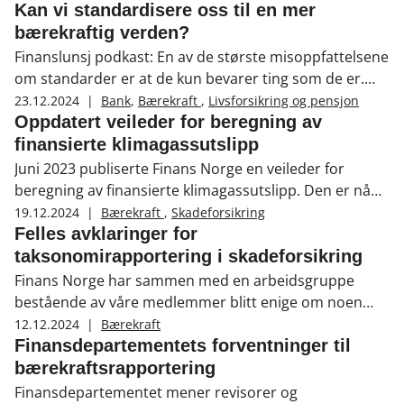
Kan vi standardisere oss til en mer
bærekraftig verden?
Finanslunsj podkast: En av de største misoppfattelsene
om standarder er at de kun bevarer ting som de er.
Tvert imot er standardisering et av våre viktigste
23.12.2024
|
Bank
,
Bærekraft
,
Livsforsikring og pensjon
verktøy for å bringe verden framover.
Oppdatert veileder for beregning av
finansierte klimagassutslipp
Juni 2023 publiserte Finans Norge en veileder for
beregning av finansierte klimagassutslipp. Den er nå
oppdatert med nye anbefalinger og metoder.
19.12.2024
|
Bærekraft
,
Skadeforsikring
Veilederen skal bidra til å øke kvaliteten og
Felles avklaringer for
sammenlignbarheten til finansierte klimagassutslipp.
taksonomirapportering i skadeforsikring
Finans Norge har sammen med en arbeidsgruppe
bestående av våre medlemmer blitt enige om noen
felles avklaringer for å gjøre taksonomirapporteringen
12.12.2024
|
Bærekraft
fra skadeforsikringsforetak som opererer i Norge mer
Finansdepartementets forventninger til
sammenlignbar.
bærekraftsrapportering
Finansdepartementet mener revisorer og