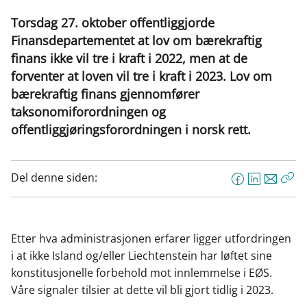
Torsdag 27. oktober offentliggjorde
Finansdepartementet at lov om bærekraftig
finans ikke vil tre i kraft i 2022, men at de
forventer at loven vil tre i kraft i 2023. Lov om
bærekraftig finans gjennomfører
taksonomiforordningen og
offentliggjøringsforordningen i norsk rett.
Del denne siden:
F
L
E
Kop
a
i
-
len
c
n
p
e
k
o
Etter hva administrasjonen erfarer ligger utfordringen
b
e
s
i at ikke Island og/eller Liechtenstein har løftet sine
o
d
t
konstitusjonelle forbehold mot innlemmelse i EØS.
o
I
Våre signaler tilsier at dette vil bli gjort tidlig i 2023.
k
n