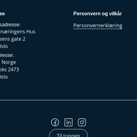
se
Personvern og vilkår
sadresse:
Personvernerklæring
snæringens Hus
eens gate 2
Oslo
resse:
s Norge
oks 2473
Oslo
Til toppen