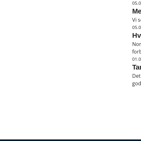
05.
Me
Vi 
05.
Hv
Nor
for
01.
Ta
Det
god