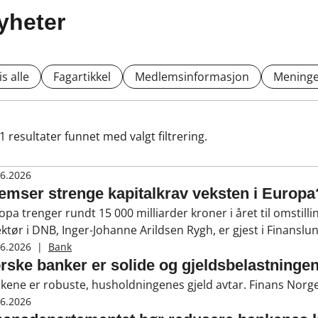
yheter
is alle
Fagartikkel
Medlemsinformasjon
Meninge
1
resultater funnet med valgt filtrering.
06.2026
emser strenge kapitalkrav veksten i Europa
opa trenger rundt 15 000 milliarder kroner i året til omstill
ektør i DNB, Inger-Johanne Arildsen Rygh, er gjest i Finanslun
06.2026
|
Bank
rske banker er solide og gjeldsbelastningen
kene er robuste, husholdningenes gjeld avtar. Finans Norge
06.2026