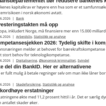
nansdepartementet bør redusere bankenes k
kenes kapitalkrav er høyere enn hva som er et samfunnsøk
temrisikoen i norsk økonomi avtatt.
06.2026
|
Bank
vesteringstakten må opp
opa, inkludert Norge, må finansiere mer enn 15.000 milliarde
06.2026
|
Arbeidsliv
,
Statistikk og analyse
mpetansesjekken 2026: Tydelig skifte i ko
ansnæringen melder at behovet for bærekraftskompetanse og
et stort behov for teknologikompetanse.
06.2026
|
Digitalisering
,
Økonomisk kriminalitet
,
Svindel
ke del din BankID. Her er alternativene
 er fullt mulig å betale regninger selv om man ikke låner bort
06.2026
|
Skadeforsikring
,
Statistikk og analyse
kordhøye erstatninger
tatningene økte med 11,2 prosent hittil i år. Det er særlig 
 antallet skader øker.