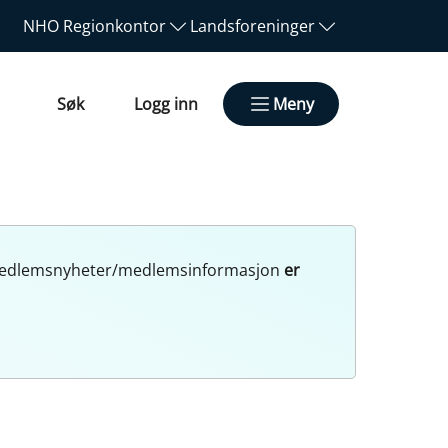
NHO
Regionkontor
Landsforeninger
Søk
Logg inn
Meny
r. Medlemsnyheter/medlemsinformasjon
er