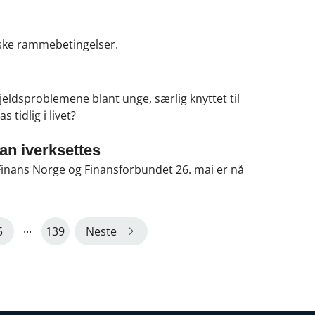
rske rammebetingelser.
ldsproblemene blant unge, særlig knyttet til
 tidlig i livet?
kan iverksettes
m Finans Norge og Finansforbundet 26. mai er nå
...
5
139
Neste