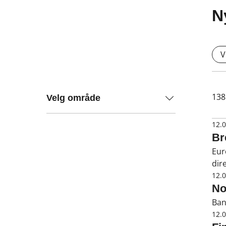
N
V
138
Velg område
12.
Br
Eur
dir
12.
No
Ban
12.