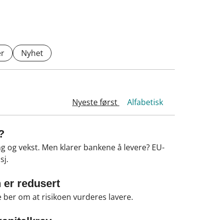
r
Nyhet
Nyeste først
Alfabetisk
?
ing og vekst. Men klarer bankene å levere? EU-
sj.
 er redusert
 ber om at risikoen vurderes lavere.