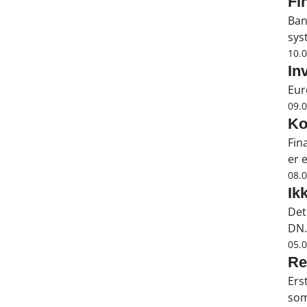
Fi
Ban
sys
10.
In
Eur
09.
Ko
Fin
er 
08.
Ik
Det
DN.
05.
Re
Ers
som