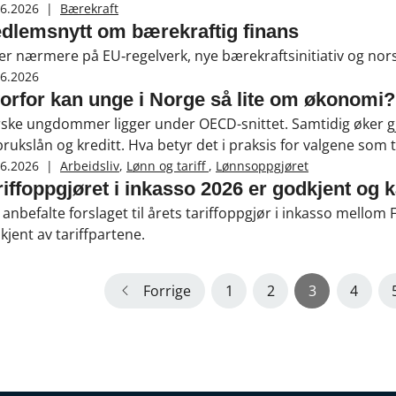
06.2026
|
Bærekraft
dlemsnytt om bærekraftig finans
ser nærmere på EU‑regelverk, nye bærekraftsinitiativ og no
06.2026
orfor kan unge i Norge så lite om økonomi?
ske ungdommer ligger under OECD-snittet. Samtidig øker gje
brukslån og kreditt. Hva betyr det i praksis for valgene som tas
06.2026
|
Arbeidsliv
,
Lønn og tariff
,
Lønnsoppgjøret
riffoppgjøret i inkasso 2026 er godkjent og 
 anbefalte forslaget til årets tariffoppgjør i inkasso mello
kjent av tariffpartene.
Forrige
1
2
3
4