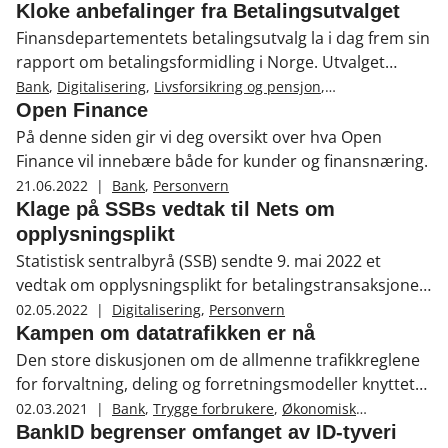
inkludering
,
Personvern
,
Politikk
Kloke anbefalinger fra Betalingsutvalget
Finansdepartementets betalingsutvalg la i dag frem sin
rapport om betalingsformidling i Norge. Utvalget
bidrar med mange kloke anbefalinger.
Bank
,
Digitalisering
,
Livsforsikring og pensjon
,
Skadeforsikring
,
Lover, regler og normer
,
Personvern
Open Finance
På denne siden gir vi deg oversikt over hva Open
Finance vil innebære både for kunder og finansnæring.
21.06.2022
|
Bank
,
Personvern
Klage på SSBs vedtak til Nets om
opplysningsplikt
Statistisk sentralbyrå (SSB) sendte 9. mai 2022 et
vedtak om opplysningsplikt for betalingstransaksjoner
med BankAxpet fra Nets Branch Norway (NBN). Finans
02.05.2022
|
Digitalisering
,
Personvern
Norge har sendt et brev til Datatilsynet der vi stiller oss
Kampen om datatrafikken er nå
bak de momentene som går frem av klagen fra NBN.
Den store diskusjonen om de allmenne trafikkreglene
for forvaltning, deling og forretningsmodeller knyttet
til data pågår. I Norge er vi langt framme i digitalisering
02.03.2021
|
Bank
,
Trygge forbrukere
,
Økonomisk
kriminalitet
,
Finansiell inkludering
,
Personvern
,
– dermed er det viktige spørsmål også for oss.
BankID begrenser omfanget av ID-tyveri