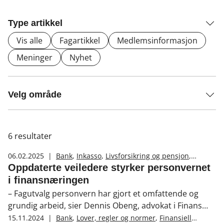
Type artikkel
Vis alle
Fagartikkel
Medlemsinformasjon
Meninger
Nyhet
Velg område
6
resultater
06.02.2025
|
Bank
,
Inkasso
,
Livsforsikring og pensjon
,
Skadeforsikring
,
Lover, regler og normer
,
Oppdaterte veiledere styrker personvernet
Personvern
i finansnæringen
– Fagutvalg personvern har gjort et omfattende og
grundig arbeid, sier Dennis Obeng, advokat i Finans
Norge.
15.11.2024
|
Bank
,
Lover, regler og normer
,
Finansiell