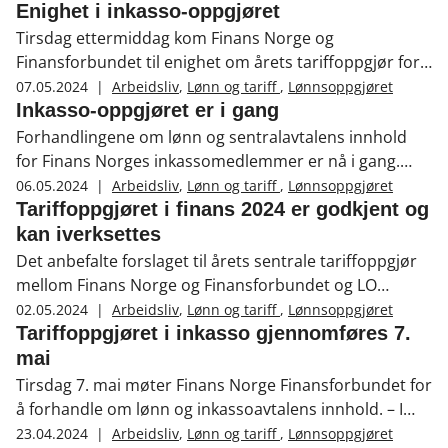
overenskomsten kan derved iverksettes.
Enighet i inkasso-oppgjøret
Tirsdag ettermiddag kom Finans Norge og
Finansforbundet til enighet om årets tariffoppgjør for
inkassobedriftene som er medlem i Finans Norge. Det
07.05.2024
|
Arbeidsliv
,
Lønn og tariff
,
Lønnsoppgjøret
fremforhandlede forslaget på 2,4 prosent pr. 1. mai
Inkasso-oppgjøret er i gang
tilsvarer det sentrale tillegget i frontfaget omregnet til
Forhandlingene om lønn og sentralavtalens innhold
prosent innenfor inkasso-området, og er innenfor
for Finans Norges inkassomedlemmer er nå i gang.
frontfagets ramme på 5,2 prosent.
Finans Norge og Finansforbundet må bli enig i løpet av
06.05.2024
|
Arbeidsliv
,
Lønn og tariff
,
Lønnsoppgjøret
tirsdag 7. mai, hvis ikke går oppgjøret til mekling. Det
Tariffoppgjøret i finans 2024 er godkjent og
er første gang Finans Norge forhandler for inkasso,
kan iverksettes
etter at dette ble en egen bransje i Finans Norge.
Det anbefalte forslaget til årets sentrale tariffoppgjør
mellom Finans Norge og Finansforbundet og LO
v/Handel og Kontor og Fagforbundet fra 23. april er nå
02.05.2024
|
Arbeidsliv
,
Lønn og tariff
,
Lønnsoppgjøret
godkjent av alle tariffpartene. De nye lønnssatsene kan
Tariffoppgjøret i inkasso gjennomføres 7.
derved iverksettes.
mai
Tirsdag 7. mai møter Finans Norge Finansforbundet for
å forhandle om lønn og inkassoavtalens innhold. – I
dette oppgjøret er det avgjørende å komme frem til et
23.04.2024
|
Arbeidsliv
,
Lønn og tariff
,
Lønnsoppgjøret