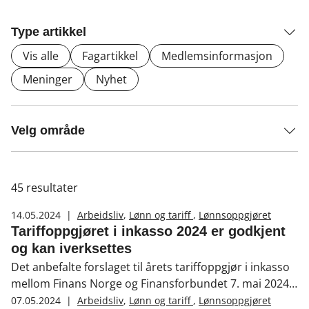
Type artikkel
Vis alle
Fagartikkel
Medlemsinformasjon
Meninger
Nyhet
Velg område
45
resultater
14.05.2024
|
Arbeidsliv
,
Lønn og tariff
,
Lønnsoppgjøret
Tariffoppgjøret i inkasso 2024 er godkjent
og kan iverksettes
Det anbefalte forslaget til årets tariffoppgjør i inkasso
mellom Finans Norge og Finansforbundet 7. mai 2024
er nå godkjent av tariffpartene. Endringene i inkasso-
07.05.2024
|
Arbeidsliv
,
Lønn og tariff
,
Lønnsoppgjøret