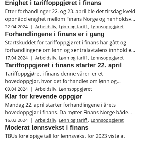
resultat som er økonomisk bærekraftig for
Enighet i tariffoppgjøret i finans
inkassobransjen. Bransjen står i knestående og for
Etter forhandlinger 22. og 23. april ble det tirsdag kveld
høye lønnstillegg vil gjøre situasjonen enda
oppnådd enighet mellom Finans Norge og henholdsvis
vanskeligere, sier Finans Norges forhandlingsleder
Finansforbundet og Handel og Kontor/Fagforbundet
22.04.2024
|
Arbeidsliv
,
Lønn og tariff
,
Lønnsoppgjøret
Therese Høyer Grimstad.
(LO) i årets tariffoppgjør i finans. Resultatet innebærer
Forhandlingene i finans er i gang
et generelt tillegg på 2,65 prosent til alle, minimum kr
Startskuddet for tariffoppgjøret i finans har gått og
15.000 kroner. Resultatet er innenfor frontfagsrammen
forhandlingene om lønn og sentralavtalens innhold er
på 5,2 prosent.
nå i gang. I dag og i morgen skal Finans Norges
17.04.2024
|
Arbeidsliv
,
Lønn og tariff
,
Lønnsoppgjøret
forhandlingsdelegasjon forhandle med både
Tariffoppgjøret i finans starter 22. april
Finansforbundet og LO.
Tariffoppgjøret i finans denne våren er et
hovedoppgjør, hvor det forhandles om lønn og
sentralavtalens innhold. Forhandlingene gjennomføres
09.04.2024
|
Arbeidsliv
,
Lønnsoppgjøret
mandag 22. april og tirsdag 23. april. På disse to
Klar for krevende oppgjør
dagene må partene bli enige, ellers går oppgjøret til
Mandag 22. april starter forhandlingene i årets
mekling. Finans Norges forhandlingsutvalg ser frem til
hovedoppgjør i finans. Da møter Finans Norge både
gode og konstruktive forhandlinger.
Finansforbundet og LO for å forhandle lønn og
16.02.2024
|
Arbeidsliv
,
Lønn og tariff
,
Lønnsoppgjøret
sentralavtalens innhold. – Frontfaget er som alltid
Moderat lønnsvekst i finans
førende for våre egne forhandlinger, sier Finans
TBUs foreløpige tall for lønnsvekst for 2023 viste at