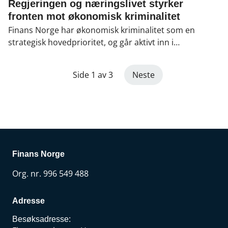
pensjon
,
Skadeforsikring
,
Økonomisk
Regjeringen og næringslivet styrker
kriminalitet
,
Hvitvasking og terrorfinansiering
,
fronten mot økonomisk kriminalitet
Svindel
Finans Norge har økonomisk kriminalitet som en
strategisk hovedprioritet, og går aktivt inn i
regjeringens nye arbeid.
Side 1 av 3
Neste
Finans Norge
Org. nr. 996 549 488
Adresse
Besøksadresse: