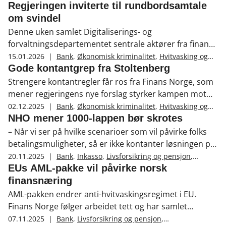
terrorfinansiering
,
Svindel
ressurser til oppfølging i offentlig sektor.
Regjeringen inviterte til rundbordsamtale
om svindel
Denne uken samlet Digitaliserings- og
forvaltningsdepartementet sentrale aktører fra finans,
telekom, markedsplasser, logistikk, mediebransjen og
15.01.2026
|
Bank
,
Økonomisk kriminalitet
,
Hvitvasking og
terrorfinansiering
,
Svindel
tilsynsmyndigheter for å styrke samarbeidet mot
Gode kontantgrep fra Stoltenberg
digital svindel.
Strengere kontantregler får ros fra Finans Norge, som
mener regjeringens nye forslag styrker kampen mot
økonomisk kriminalitet.
02.12.2025
|
Bank
,
Økonomisk kriminalitet
,
Hvitvasking og
terrorfinansiering
NHO mener 1000-lappen bør skrotes
– Når vi ser på hvilke scenarioer som vil påvirke folks
betalingsmuligheter, så er ikke kontanter løsningen på
disse, sier Eivind Gjemdal i Bits.
20.11.2025
|
Bank
,
Inkasso
,
Livsforsikring og pensjon
,
Skadeforsikring
,
Økonomisk kriminalitet
,
EUs AML-pakke vil påvirke norsk
Hvitvasking og terrorfinansiering
finansnæring
AML-pakken endrer anti-hvitvaskingsregimet i EU.
Finans Norge følger arbeidet tett og har samlet
ressurser på en ny fagside for medlemmer.
07.11.2025
|
Bank
,
Livsforsikring og pensjon
,