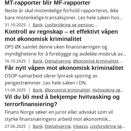
Skadeforsikring
,
Økonomisk kriminalitet
,
MT-rapporter blir MF-rapporter
Hvitvasking og terrorfinansiering
Neste år skal mistenkelige forhold rapporteres, ikke
bare mistenkelige transaksjoner. Les hele saken hos
Økokrim.
31.10.2025
|
Bank
,
Livsforsikring og pensjon
,
Skadeforsikring
,
Økonomisk kriminalitet
,
Kontroll av regnskap – et effektivt våpen
Hvitvasking og terrorfinansiering
mot økonomisk kriminalitet
OPS ØK samlet denne uken finansnæringen og
myndighetene for å forebygge og avdekke misbruk av
regnskap i økonomisk kriminalitet.
16.10.2025
|
Bank
,
Digitalisering
,
Økonomisk kriminalitet
,
Hvitvasking og terrorfinansiering
,
Svindel
Får nytt våpen mot økonomisk kriminalitet
DSOP-samarbeid sikrer lynrask sporing av
pengestrømmer. Les hele saken i DN.
11.09.2025
|
Bank
,
Økonomisk kriminalitet
,
Hvitvasking og
terrorfinansiering
Vil du bli med å bekjempe hvitvasking og
terrorfinansiering?
Finans Norge søker en jurist eller advokat som vil
styrke finansnæringens arbeid mot økonomisk
kriminalitet.
27.06.2025
|
Bank
,
Digitalisering
,
Inkasso
,
Livsforsikring og