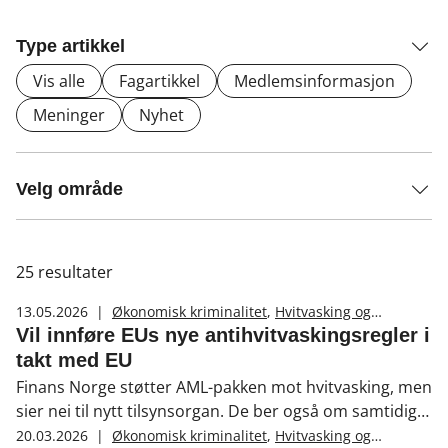
Type artikkel
Vis alle
Fagartikkel
Medlemsinformasjon
Meninger
Nyhet
Velg område
25
resultater
13.05.2026
|
Økonomisk kriminalitet
,
Hvitvasking og
terrorfinansiering
Vil innføre EUs nye antihvitvaskingsregler i
takt med EU
Finans Norge støtter AML-pakken mot hvitvasking, men
sier nei til nytt tilsynsorgan. De ber også om samtidig
innføring med EU og peker på behovet for tilførsel av
20.03.2026
|
Økonomisk kriminalitet
,
Hvitvasking og