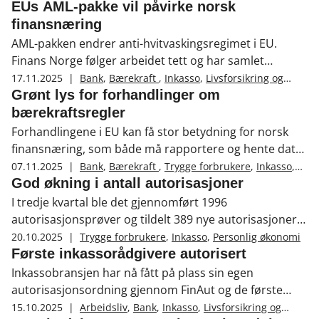
Skadeforsikring
,
Økonomisk kriminalitet
,
EUs AML-pakke vil påvirke norsk
Hvitvasking og terrorfinansiering
finansnæring
AML-pakken endrer anti-hvitvaskingsregimet i EU.
Finans Norge følger arbeidet tett og har samlet
ressurser på en ny fagside for medlemmer.
17.11.2025
|
Bank
,
Bærekraft
,
Inkasso
,
Livsforsikring og
pensjon
,
Skadeforsikring
Grønt lys for forhandlinger om
bærekraftsregler
Forhandlingene i EU kan få stor betydning for norsk
finansnæring, som både må rapportere og hente data
fra andre selskaper.
07.11.2025
|
Bank
,
Bærekraft
,
Trygge forbrukere
,
Inkasso
,
Livsforsikring og pensjon
,
Skadeforsikring
,
God økning i antall autorisasjoner
Statistikk og analyse
I tredje kvartal ble det gjennomført 1996
autorisasjonsprøver og tildelt 389 nye autorisasjoner.
Se hele statistikken hos FinAut.
20.10.2025
|
Trygge forbrukere
,
Inkasso
,
Personlig økonomi
Første inkassorådgivere autorisert
Inkassobransjen har nå fått på plass sin egen
autorisasjonsordning gjennom FinAut og de første
rådgiverne er allerede autorisert.
15.10.2025
|
Arbeidsliv
,
Bank
,
Inkasso
,
Livsforsikring og