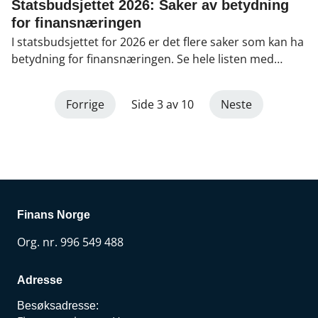
pensjon
,
Skadeforsikring
,
Politikk
,
Statsbudsjettet 2026: Saker av betydning
Statsbudsjettet
for finansnæringen
I statsbudsjettet for 2026 er det flere saker som kan ha
betydning for finansnæringen. Se hele listen med
Finans Norges kommentarer.
Forrige
Side 3 av 10
Neste
Finans Norge
Org. nr. 996 549 488
Adresse
Besøksadresse: