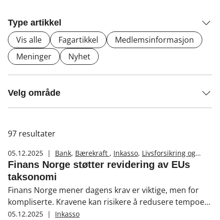
Type artikkel
Vis alle
Fagartikkel
Medlemsinformasjon
Meninger
Nyhet
Velg område
97
resultater
05.12.2025
|
Bank
,
Bærekraft
,
Inkasso
,
Livsforsikring og
pensjon
,
Skadeforsikring
Finans Norge støtter revidering av EUs
taksonomi
Finans Norge mener dagens krav er viktige, men for
kompliserte. Kravene kan risikere å redusere tempoet i
den grønne omstillingen.
05.12.2025
|
Inkasso