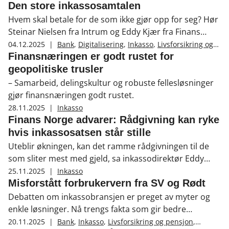
Den store inkassosamtalen
Hvem skal betale for de som ikke gjør opp for seg? Hør
Steinar Nielsen fra Intrum og Eddy Kjær fra Finans
Norge legge inkasso-fakta på bordet.
04.12.2025
|
Bank
,
Digitalisering
,
Inkasso
,
Livsforsikring og
pensjon
,
Skadeforsikring
,
Økonomisk
Finansnæringen er godt rustet for
kriminalitet
geopolitiske trusler
– Samarbeid, delingskultur og robuste fellesløsninger
gjør finansnæringen godt rustet.
28.11.2025
|
Inkasso
Finans Norge advarer: Rådgivning kan ryke
hvis inkassosatsen står stille
Uteblir økningen, kan det ramme rådgivningen til de
som sliter mest med gjeld, sa inkassodirektør Eddy
Kjær på Dagsnytt 18.
25.11.2025
|
Inkasso
Misforstått forbrukervern fra SV og Rødt
Debatten om inkassobransjen er preget av myter og
enkle løsninger. Nå trengs fakta som gir bedre
løsninger, skriver Eddy Kjær i Altinget.
20.11.2025
|
Bank
,
Inkasso
,
Livsforsikring og pensjon
,