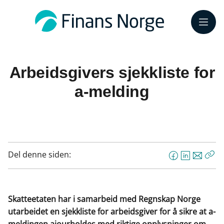
Meny
Arbeidsgivers sjekkliste for
a-melding
Del denne siden:
F
L
E
Kop
a
i
-
len
c
n
p
e
k
o
Skatteetaten har i samarbeid med Regnskap Norge
b
e
s
utarbeidet en sjekkliste for arbeidsgiver for å sikre at a-
o
d
t