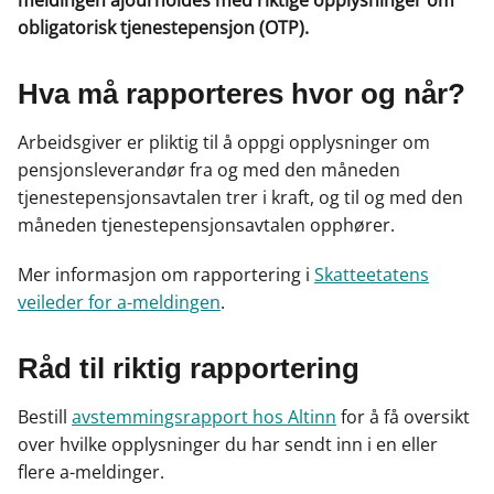
meldingen ajourholdes med riktige opplysninger om
o
I
obligatorisk tjenestepensjon (OTP).
k
n
Hva må rapporteres hvor og når?
Arbeidsgiver er pliktig til å oppgi opplysninger om
pensjonsleverandør fra og med den måneden
tjenestepensjonsavtalen trer i kraft, og til og med den
måneden tjenestepensjonsavtalen opphører.
Mer informasjon om rapportering i
Skatteetatens
veileder for a-meldingen
.
Råd til riktig rapportering
Bestill
avstemmingsrapport hos Altinn
for å få oversikt
over hvilke opplysninger du har sendt inn i en eller
flere a-meldinger.