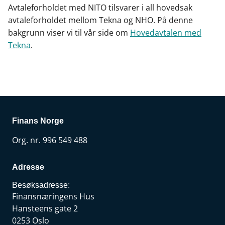
Avtaleforholdet med NITO tilsvarer i all hovedsak
avtaleforholdet mellom Tekna og NHO. På denne
bakgrunn viser vi til vår side om
Hovedavtalen med
Tekna
.
Finans Norge
Org. nr. 996 549 488
Adresse
Besøksadresse:
Finansnæringens Hus
Hansteens gate 2
0253 Oslo