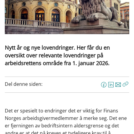
Nytt år og nye lovendringer. Her får du en
oversikt over relevante lovendringer på
arbeidsrettens område fra 1. januar 2026.
Del denne siden:
F
L
E
Kop
a
i
-
len
c
n
p
e
k
o
Det er
spesielt to endringer det er viktig for Finans
b
e
s
Norges arbeidsgivermedlemmer å merke seg. Det ene
o
d
t
er fjerningen av bedriftsintern aldersgrense og det
o
I
andre er at det nå kreves et tydeligere krav til å