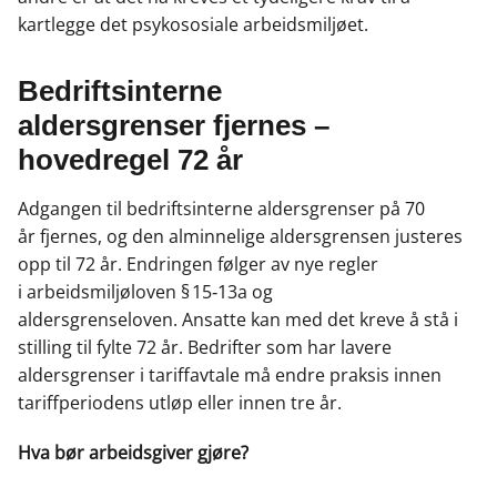
k
n
kartlegge det psykososiale arbeidsmiljøet.
B
edriftsinterne
aldersgrenser
fjernes
–
hovedregel 72 år
Adgangen til bedriftsinterne aldersgrenser på 70
år fjernes, og den alminnelige aldersgrensen justeres
opp til 72 år. Endringen følger av nye regler
i arbeidsmiljøloven § 15‑13a og
aldersgrenseloven. Ansatte kan med det kreve å stå i
stilling til fylte 72 år. Bedrifter som har lavere
aldersgrenser i tariffavtale må endre praksis innen
tariffperiodens utløp eller innen tre år.
Hva bør arbeidsgiver gjøre?