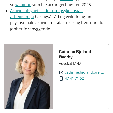
se
webinar
som ble arrangert høsten 2025.
Arbeidstilsynets sider om psykososialt
arbeidsmiljø
har også råd og veiledning om
psykososiale arbeidsmiljøfaktorer og hvordan du
jobber forebyggende.
Cathrine Bjoland-
Øverby
Advokat MNA
cathrine.bjoland.overby@finansnorge.no
47 41 71 52