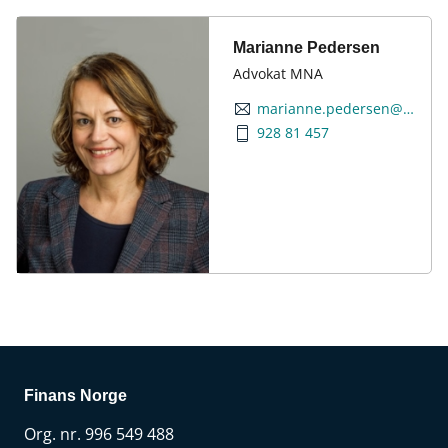
Marianne Pedersen
Advokat MNA
marianne.pedersen@finansnorge.no
928 81 457
Finans Norge
Org. nr. 996 549 488