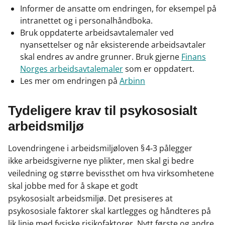
Informer de ansatte om endringen, for eksempel på
intranettet og i personalhåndboka.
Bruk oppdaterte arbeidsavtalemaler ved
nyansettelser og når eksisterende arbeidsavtaler
skal endres av andre grunner. Bruk gjerne
Finans
Norge
s
arbeidsavtalemaler
som er oppdatert.
Les mer om endringen på
Ar
binn
Tydeligere krav til psykososialt
arbeidsmiljø
Lovendringene i arbeidsmiljøloven § 4‑3 pålegger
ikke arbeidsgiverne nye plikter, men skal gi bedre
veiledning og større bevissthet om hva virksomhetene
skal jobbe med for å skape et godt
psykososialt arbeidsmiljø. Det presiseres at
psykososiale faktorer skal kartlegges og håndteres på
lik linje med fysiske risikofaktorer. Nytt første og andre