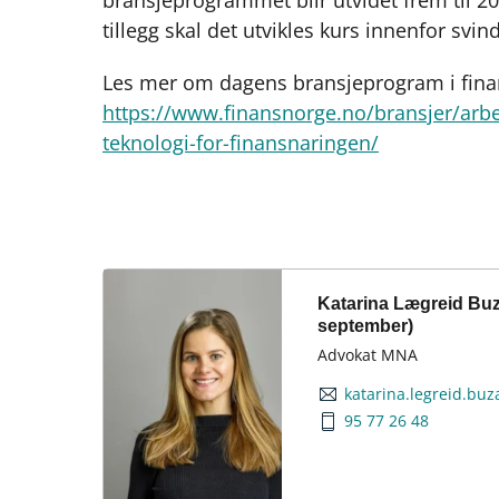
tillegg skal det utvikles kurs innenfor svin
Les mer om dagens bransjeprogram i fina
https://www.finansnorge.no/bransjer/arbe
teknologi-for-finansnaringen/
Katarina Lægreid Buza
september)
Advokat MNA
katarina.legreid.bu
95 77 26 48