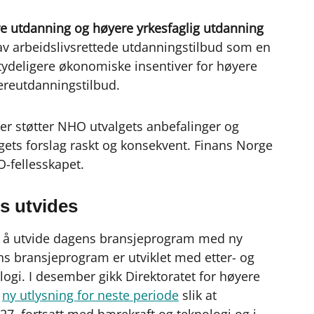
ere utdanning og høyere yrkesfaglig utdanning
g av arbeidslivsrettede utdanningstilbud som en
g tydeligere økonomiske insentiver for høyere
dereutdanningstilbud.
er støtter NHO utvalgets anbefalinger og
lgets forslag raskt og konsekvent. Finans Norge
O-fellesskapet.
s utvides
tt å utvide dagens bransjeprogram med ny
ns bransjeprogram er utviklet med etter- og
ogi. I desember gikk Direktoratet for høyere
d
ny utlysning for neste periode
slik at
27, fortsatt med bærekraft og teknologi og i