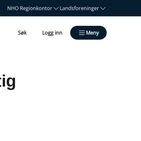
NHO
Regionkontor
Landsforeninger
Søk
Logg inn
Meny
ig