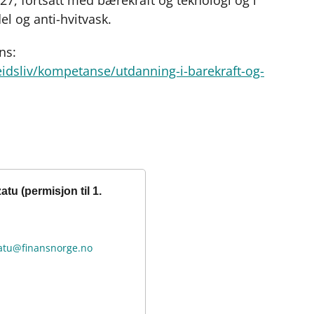
del og anti-hvitvask.
ns:
idsliv/kompetanse/utdanning-i-barekraft-og-
tu (permisjon til 1.
zatu@finansnorge.no