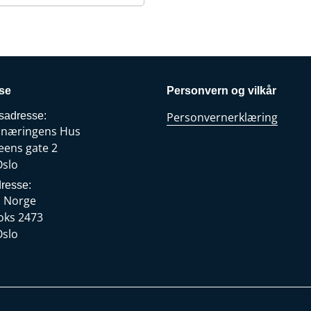
se
Personvern og vilkår
sadresse:
Personvernerklæring
snæringens Hus
eens gate 2
Oslo
resse:
s Norge
oks 2473
Oslo