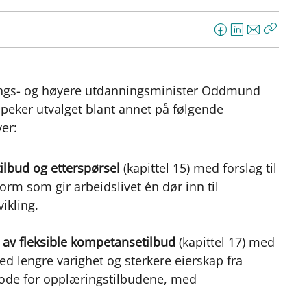
F
L
E
Kopier
a
i
-
lenke
c
n
p
e
k
o
nings- og høyere utdanningsminister Oddmund
b
e
s
n peker utvalget blant annet på følgende
o
d
t
er:
o
I
k
n
ilbud og etterspørsel
(kapittel 15) med forslag til
orm som gir arbeidslivet én dør inn til
ikling.
 av fleksible kompetansetilbud
(kapittel 17) med
 lengre varighet og sterkere eierskap fra
riode for opplæringstilbudene, med