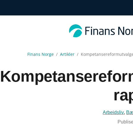
Finans Norge
Artikler
Kompetansereformutvalget
Kompetansereform
ra
Arbeidsliv
,
Bæ
Publise