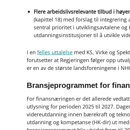
Flere arbeidslivsrelevante tilbud i høy
(kapittel 18) med forslag til integrerin
sentral prioritet i utviklingsavtalene o
utdanningsinstitusjoner til å utvikle vi
I en
felles uttalelse
med KS, Virke og Spekt
forutsetter at Regjeringen følger opp utva
er en av de største landsforeningene i NH
Bransjeprogrammet for finan
For finansnæringen er det allerede vedta
utlysning for perioden 2025 til 2027. Dage
videreutdanning innen bærekraft og teknol
utdanning og kompetanse (HK-dir) ut me
bransjeprogrammet blir utvidet frem til 20