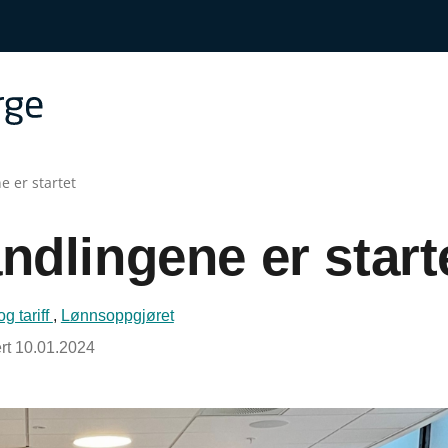
 er startet
dlingene er start
g tariff
,
Lønnsoppgjøret
rt
10.01.2024