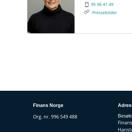
95 06 41 49
Pressebilder
Finans Norge
Adres
Org. nr. 996 549 488
Besøk
Finan
Hanst