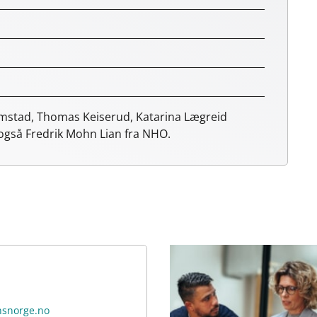
imstad, Thomas Keiserud, Katarina Lægreid
r også Fredrik Mohn Lian fra NHO.
nsnorge.no