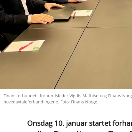
Finansforbundets forbundsleder Vigdis Mathisen og Finans Norg
hovedavtaleforhandlingene. Foto: Finans Norge.
Onsdag 10. januar startet forh