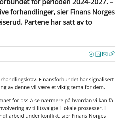
orbundet for perioden 2024-2027. –
tive forhandlinger, sier Finans Norges
serud. Partene har satt av to
F
L
E
Kopier
a
i
-
lenke
c
n
p
e
k
o
forhandlingskrav. Finansforbundet har signalisert
b
e
s
ing av denne vil være et viktig tema for dem.
o
d
t
o
I
temaet for oss å se nærmere på hvordan vi kan få
k
n
olvering av tillitsvalgte i lokale prosesser. I
rundt arbeid under konflikt, sier Finans Norges