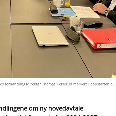
es forhandlingsdirektør Thomas Keiserud markerer oppstarten av
andlingene om ny hovedavtale