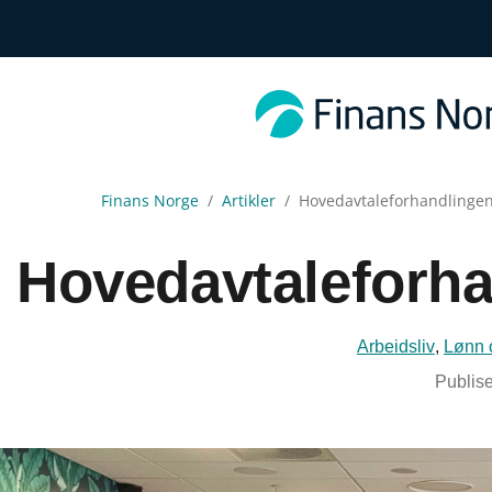
Finans Norge
Artikler
Hovedavtaleforhandlingene
Hovedavtaleforhan
Arbeidsliv
,
Lønn o
Publise