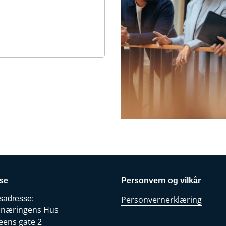
se
Personvern og vilkår
sadresse:
Personvernerklæring
snæringens Hus
eens gate 2