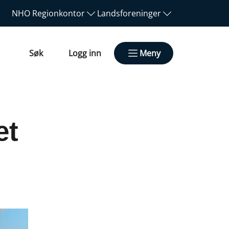
NHO
Regionkontor
Landsforeninger
Søk
Logg inn
Meny
et