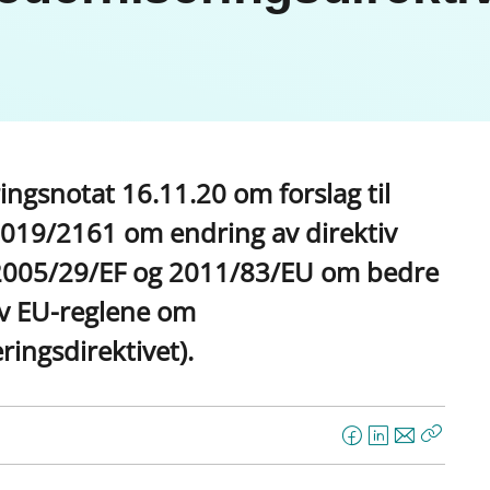
ingsnotat 16.11.20 om forslag til
2019/2161 om endring av direktiv
 2005/29/EF og 2011/83/EU om bedre
v EU-reglene om
ingsdirektivet).
F
L
E
Kopier
a
i
-
lenke