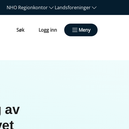
NHO
Regionkontor
Landsforeninger
Søk
Logg inn
Meny
 av
vet