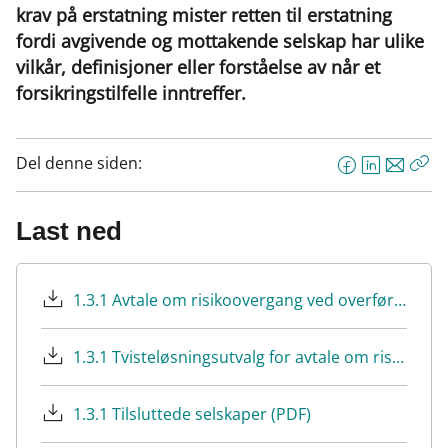
krav på erstatning mister retten til erstatning
fordi avgivende og mottakende selskap har ulike
vilkår, definisjoner eller forståelse av når et
forsikringstilfelle inntreffer.
Del denne siden:
F
L
E
Kop
a
i
-
len
c
n
p
Last ned
e
k
o
b
e
s
o
d
t
1.3.1 Avtale om risikoovergang ved overføring av kollektive personforsikringer mellom forsikringsselskaper (Gjeldende fra 01.10.2018).pdf
o
I
k
n
1.3.1 Tvisteløsningsutvalg for avtale om risikovergang ved overføring av kollektive personforsikringer mellom forsikringsselskaper (PDF)
1.3.1 Tilsluttede selskaper (PDF)