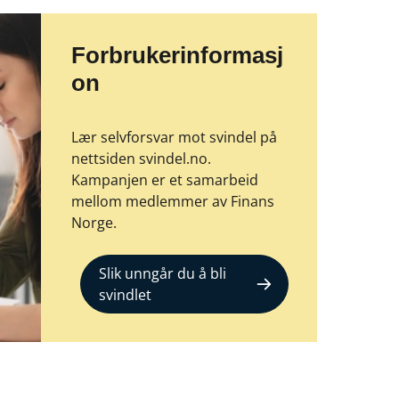
Forbrukerinformasj
on
Lær selvforsvar mot svindel på
nettsiden svindel.no.
Kampanjen er et samarbeid
mellom medlemmer av Finans
Norge.
Slik unngår du å bli
svindlet