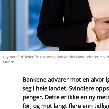
Gry Nergård, leder for Fagutvalg Antisvindel Bank, advarer mot 
Munch
Bankene advarer mot en alvorli
seg i hele landet. Svindlere opp
penger. Dette er ikke en ny me
før, og mot langt flere enn tidlig