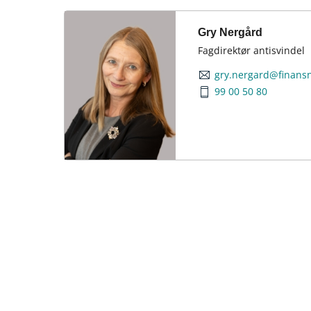
Gry Nergård
Fagdirektør antisvindel
gry.nergard@finans
99 00 50 80