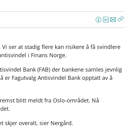
F
L
E
Kopier
a
i
-
lenke
c
n
p
e
k
o
 ser at stadig flere kan risikere å få svindlere
b
e
s
antisvindel i Finans Norge.
o
d
t
o
I
isvindel Bank (FAB) der bankene samles jevnlig
k
n
Nå er Fagutvalg Antisvindel Bank opptatt av å
fremst blitt meldt fra Oslo-området. Nå
det.
t skjer overalt, sier Nergård.