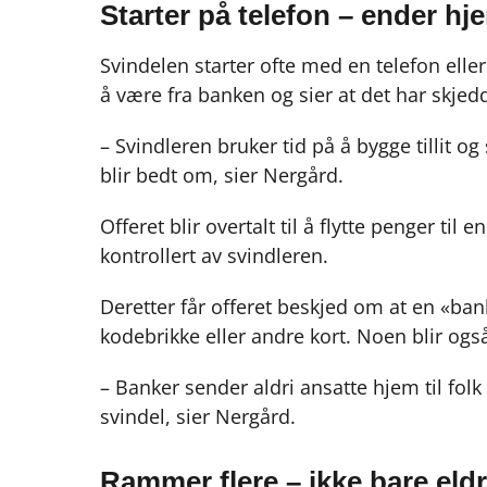
Starter på telefon – ender h
Svindelen starter ofte med en telefon elle
å være fra banken og sier at det har skje
– Svindleren bruker tid på å bygge tillit og 
blir bedt om, sier Nergård.
Offeret blir overtalt til å flytte penger til 
kontrollert av svindleren.
Deretter får offeret beskjed om at en «ba
kodebrikke eller andre kort. Noen blir ogs
– Banker sender aldri ansatte hjem til folk 
svindel, sier Nergård.
Rammer flere – ikke bare eld