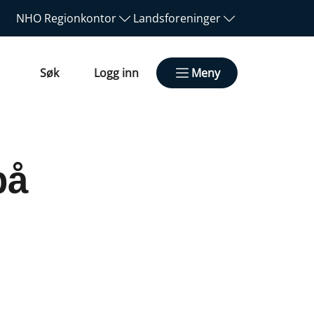
NHO
Regionkontor
Landsforeninger
Søk
Logg inn
Meny
på