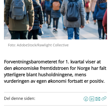
Foto: AdobeStock/Rawlight Collective
Forventningsbarometeret for 1. kvartal viser at
den økonomiske fremtidstroen for Norge har falt
ytterligere blant husholdningene, mens
vurderingen av egen økonomi fortsatt er positiv.
Del denne siden:
F
L
E
Kop
a
i
-
len