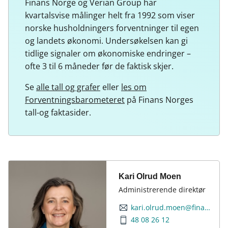
Finans Norge og Verian Group har
kvartalsvise målinger helt fra 1992 som viser
norske husholdningers forventninger til egen
og landets økonomi. Undersøkelsen kan gi
tidlige signaler om økonomiske endringer –
ofte 3 til 6 måneder før de faktisk skjer.
Se
alle tall og grafer
eller
les om
Forventningsbarometeret
på Finans Norges
tall-og faktasider.
Kari Olrud Moen
Administrerende direktør
kari.olrud.moen@finansnorge.no
48 08 26 12