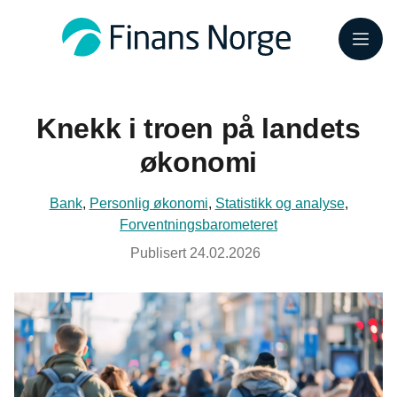
Meny
Knekk i troen på landets
økonomi
Bank
,
Personlig økonomi
,
Statistikk og analyse
,
Forventningsbarometeret
Publisert
24.02.2026