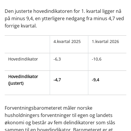
c
n
p
e
k
o
Den justerte hovedindikatoren for 1. kvartal ligger nå
b
e
s
på minus 9,4, en ytterligere nedgang fra minus 4,7 ved
o
d
t
forrige kvartal.
o
I
k
n
4.kvartal 2025
1.kvartal 2026
Hovedindikator
-6,3
-10,6
Hovedindikator
-4,7
-9,4
(justert)
Forventningsbarometeret måler norske
husholdningers forventninger til egen og landets
økonomi og består av fem delindikatorer som slås
sammen til en hovedindikator. Barometeret er et