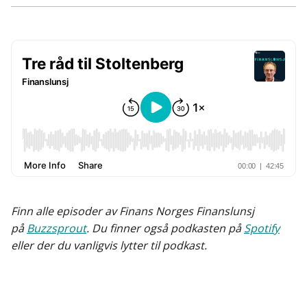
Kop
a
i
-
len
c
n
p
e
k
o
b
e
s
o
d
t
o
I
k
n
Finn alle episoder av Finans Norges Finanslunsj
på
Buzzsprout
. Du finner også podkasten på
Spotify
eller der du vanligvis lytter til podkast.