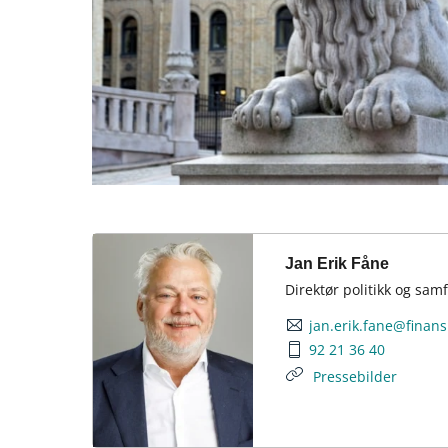
Jan Erik Fåne
Direktør politikk og sam
jan.erik.fane@finan
92 21 36 40
Pressebilder