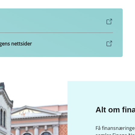
gens nettsider
Alt om fi
Få finansnæringen