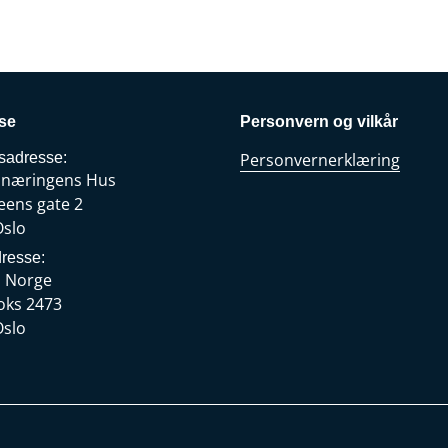
se
Personvern og vilkår
sadresse:
Personvernerklæring
snæringens Hus
eens gate 2
Oslo
resse:
s Norge
oks 2473
Oslo