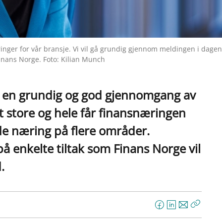
inger for vår bransje. Vi vil gå grundig gjennom meldingen i dage
inans Norge. Foto: Kilian Munch
r en grundig og god gjennomgang av
t store og hele får finansnæringen
de næring på flere områder.
 enkelte tiltak som Finans Norge vil
.
F
L
E
Kopier
a
i
-