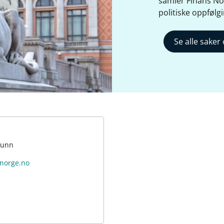
samler Finans Nor
politiske oppfølgi
Se alle saker 
funn
snorge.no