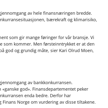
lenke
c
n
p
e
k
o
gjennomgang av hele finansnæringen bredde.
b
e
s
 konkurransesituasjonen, bærekraft og klimarisiko,
o
d
t
o
I
k
n
ment som gir mange føringer for vår bransje. Vi
ne som kommer. Men førsteinntrykket er at den
 på god og grundig måte, sier Kari Olrud Moen,
 gjennomgang av bankkonkurransen.
 «ganske god». Finansdepartementet peker
konkurransen enda bedre. Derfor har
 Finans Norge om vurdering av disse tiltakene.