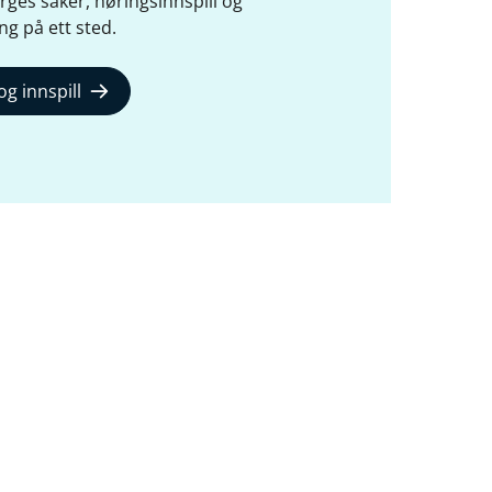
ges saker, høringsinnspill og
ng på ett sted.
og innspill