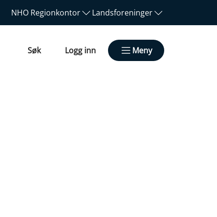
NHO
Regionkontor
Landsforeninger
Søk
Logg inn
Meny