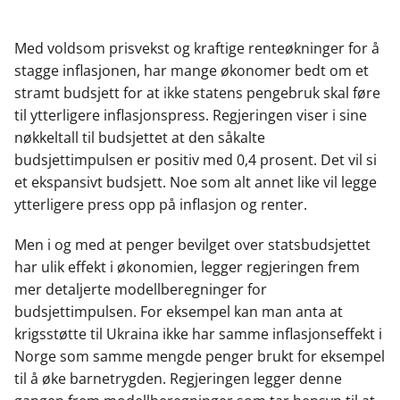
a
i
-
len
c
n
p
e
k
o
Med voldsom prisvekst og kraftige renteøkninger for å
b
e
s
stagge inflasjonen, har mange økonomer bedt om et
o
d
t
stramt budsjett for at ikke statens pengebruk skal føre
o
I
til ytterligere inflasjonspress. Regjeringen viser i sine
k
n
nøkkeltall til budsjettet at den såkalte
budsjettimpulsen er positiv med 0,4 prosent. Det vil si
et ekspansivt budsjett. Noe som alt annet like vil legge
ytterligere press opp på inflasjon og renter.
Men i og med at penger bevilget over statsbudsjettet
har ulik effekt i økonomien, legger regjeringen frem
mer detaljerte modellberegninger for
budsjettimpulsen. For eksempel kan man anta at
krigsstøtte til Ukraina ikke har samme inflasjonseffekt i
Norge som samme mengde penger brukt for eksempel
til å øke barnetrygden. Regjeringen legger denne