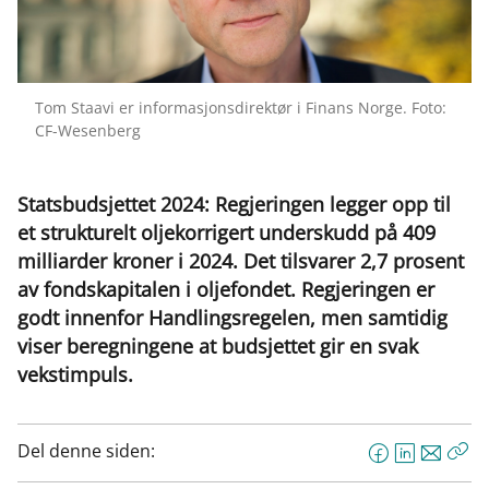
Tom Staavi er informasjonsdirektør i Finans Norge. Foto:
CF-Wesenberg
Statsbudsjettet 2024: Regjeringen legger opp til
et strukturelt oljekorrigert underskudd på 409
milliarder kroner i 2024. Det tilsvarer 2,7 prosent
av fondskapitalen i oljefondet. Regjeringen er
godt innenfor Handlingsregelen, men samtidig
viser beregningene at budsjettet gir en svak
vekstimpuls.
Del denne siden:
F
L
E
Kop