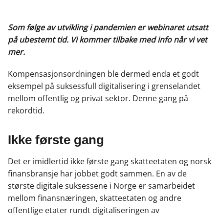
a
i
-
len
c
n
p
e
k
o
Som følge av utvikling i pandemien er webinaret utsatt
b
e
s
på ubestemt tid. Vi kommer tilbake med info når vi vet
o
d
t
mer.
o
I
k
n
Kompensasjonsordningen ble dermed enda et godt
eksempel på suksessfull digitalisering i grenselandet
mellom offentlig og privat sektor. Denne gang på
rekordtid.
Ikke første gang
Det er imidlertid ikke første gang skatteetaten og norsk
finansbransje har jobbet godt sammen. En av de
største digitale suksessene i Norge er samarbeidet
mellom finansnæringen, skatteetaten og andre
offentlige etater rundt digitaliseringen av