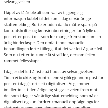
selvangivelsen.
I løpet av få år ble alt som var av tilgjengelig
informasjon koblet til det som i dag er vår årlige
skattemelding. Borte er tiden da du måtte spare på
kontoutskrifter og lønnsinnberetninger for å fylle ut
post etter post i det som for mange fremstod som en
årlig hinderløype. Den omfattende manuelle
behandlingen førte i tillegg til at det var lett å gjøre feil.
Som du i ettertid kunne få straff for, dersom feilen
rammet fellesskapet.
I dag er det lett å riste på hodet av selvangivelsen.
Tiden vi brukte, og kontrollene vi gikk gjennom post for
post er i dag (stort sett) digitalisert. Vi glemmer
imidlertid lett den årlige og stegvise veien frem mot
det som i dag er vår årlige skattemelding, som nå er
digitalisert og kun fordrer «manuell oppfølgning» for
skatteytere med over gjennomsnittet komplisert