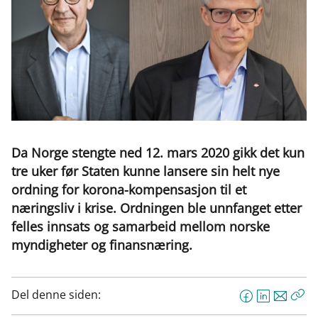
Da Norge stengte ned 12. mars 2020 gikk det kun
tre uker før Staten kunne lansere sin helt nye
ordning for korona-kompensasjon til et
næringsliv i krise. Ordningen ble unnfanget etter
felles innsats og samarbeid mellom norske
myndigheter og finansnæring.
Del denne siden:
F
L
E
Kop