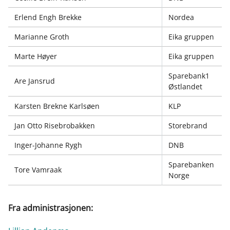
o
I
Erlend Engh Brekke
Nordea
k
n
Marianne Groth
Eika gruppen
Marte Høyer
Eika gruppen
Sparebank1
Are Jansrud
Østlandet
Karsten Brekne Karlsøen
KLP
Jan Otto Risebrobakken
Storebrand
Inger-Johanne Rygh
DNB
Sparebanken
Tore Vamraak
Norge
Fra administrasjonen: