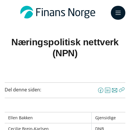
Meny
Næringspolitisk nettverk
(NPN)
Del denne siden:
F
L
E
Kop
a
i
-
len
c
n
p
e
k
o
Ellen Bakken
Gjensidige
b
e
s
o
d
t
Cecilie Brein-Karlsen
DNB