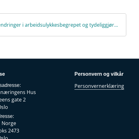
o
d
t
o
I
k
n
Finans Norges innspill til Prop 93 L om endringer i arbeidsulykkesbegrepet og tydeliggjøring av bevisbyrden.pdf
se
Personvern og vilkår
sadresse:
Personvernerklæring
snæringens Hus
eens gate 2
Oslo
resse:
s Norge
oks 2473
Oslo