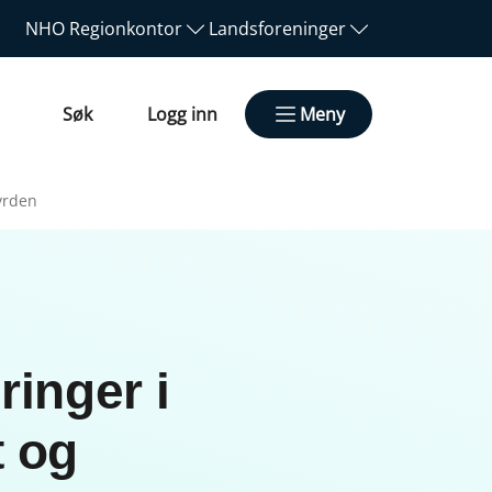
NHO
Regionkontor
Landsforeninger
Søk
Logg inn
Meny
byrden
ringer i
t og