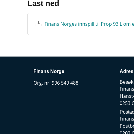
Last ned
Finans Norge
Adres
Org. nr. 996 549 488
Besøk
Finan
Hanst
0253 
Postad
Finan
Postb
0202 