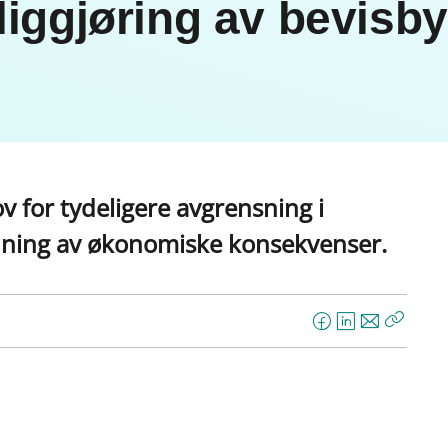
liggjøring av bevisb
 for tydeligere avgrensning i
dning av økonomiske konsekvenser.
F
L
E
Kopier
a
i
-
lenke
c
n
p
e
k
o
b
e
s