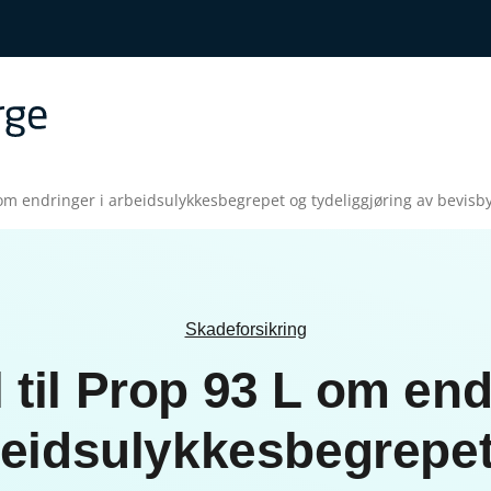
L om endringer i arbeidsulykkesbegrepet og tydeliggjøring av bevis
Skadeforsikring
l til Prop 93 L om end
eidsulykkesbegrepe