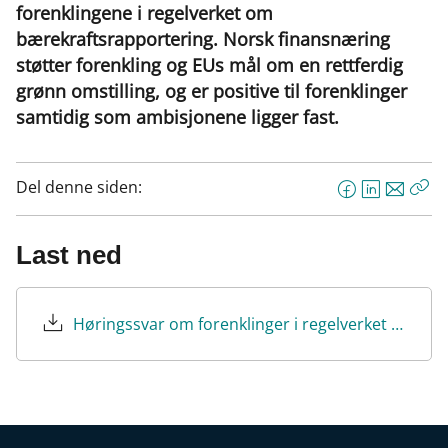
forenklingene i regelverket om
bærekraftsrapportering. Norsk finansnæring
støtter forenkling og EUs mål om en rettferdig
grønn omstilling, og er positive til forenklinger
samtidig som ambisjonene ligger fast.
Del denne siden:
F
L
E
Kop
a
i
-
len
c
n
p
Last ned
e
k
o
b
e
s
o
d
t
Høringssvar om forenklinger i regelverket om bærekraftsrapportering.pdf
o
I
k
n