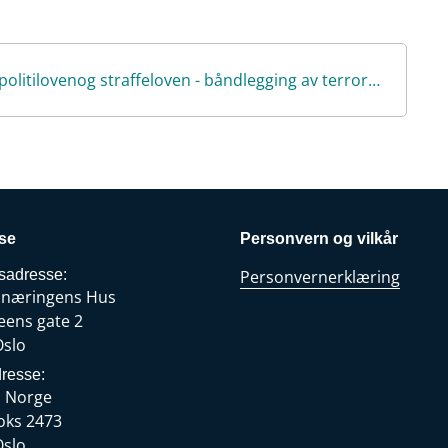
o
d
t
o
I
k
n
Finans Norges høringssvar: Endringer i politilovenog straffeloven - båndlegging av terrormidler.pdf
se
Personvern og vilkår
sadresse:
Personvernerklæring
snæringens Hus
eens gate 2
Oslo
resse:
s Norge
oks 2473
Oslo