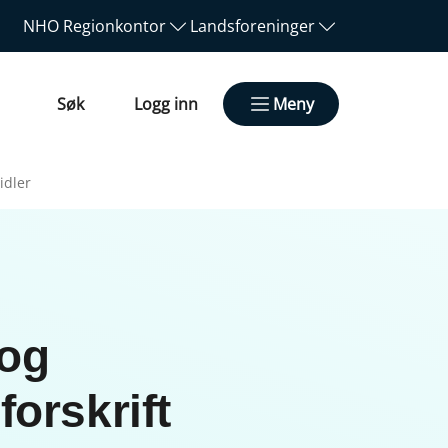
NHO
Regionkontor
Landsforeninger
Søk
Logg inn
Meny
idler
 og
forskrift