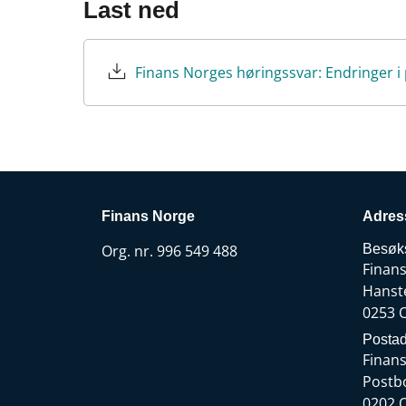
Last ned
Finans Norge
Adres
Org. nr. 996 549 488
Besøk
Finan
Hanst
0253 
Postad
Finan
Postb
0202 