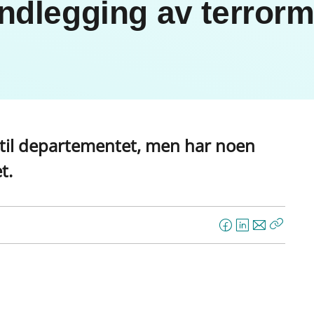
ndlegging av terrorm
 til departementet, men har noen
t.
F
L
E
Kopier
a
i
-
lenke
c
n
p
e
k
o
b
e
s