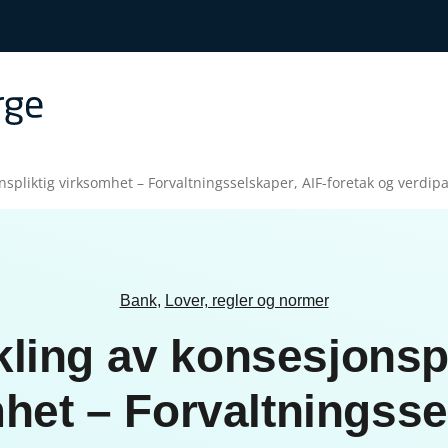
nspliktig virksomhet – Forvaltningsselskaper, AIF-foretak og verdip
Bank
,
Lover, regler og normer
kling av konsesjonspl
het – Forvaltningsse