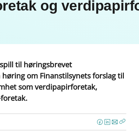
oretak og verdipapirf
pill til høringsbrevet
øring om Finanstilsynets forslag til
somhet som verdipapirforetak,
foretak.
F
L
E
Kopier
a
i
-
lenke