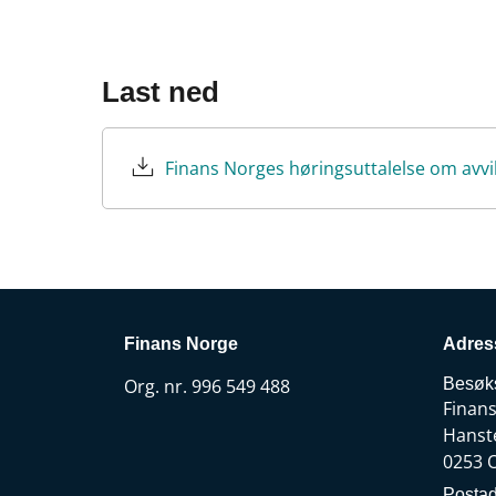
Last ned
Finans Norges høringsuttalelse om avvik
Finans Norge
Adres
Org. nr. 996 549 488
Besøk
Finan
Hanst
0253 
Postad