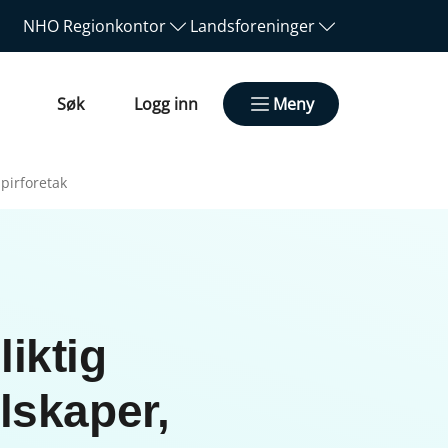
NHO
Regionkontor
Landsforeninger
Søk
Logg inn
Meny
apirforetak
iktig
lskaper,