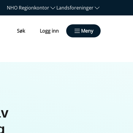
NHO
Regionkontor
Landsforeninger
Søk
Logg inn
Meny
av
g