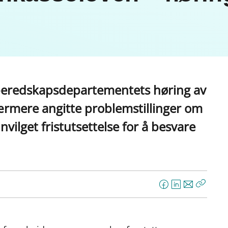
og beredskapsdepartementets høring av
rmere angitte problemstillinger om
vilget fristutsettelse for å besvare
F
L
E
Kopier
a
i
-
lenke
c
n
p
e
k
o