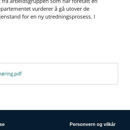
et fra arbeidsgruppen som har foretatt en
b
e
s
artementet vurderer å gå utover de
o
d
t
jenstand for en ny utredningsprosess. I
o
I
k
n
høring.pdf
se
Personvern og vilkår