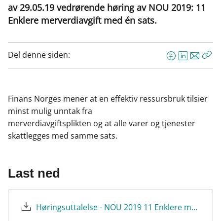
av 29.05.19 vedrørende høring av NOU 2019: 11
Enklere merverdiavgift med én sats.
Del denne siden:
F
L
E
Kop
a
i
-
len
c
n
p
e
k
o
Finans Norges mener at en effektiv ressursbruk tilsier
b
e
s
minst mulig unntak fra
o
d
t
merverdiavgiftsplikten og at alle varer og tjenester
o
I
skattlegges med samme sats.
k
n
Last ned
Høringsuttalelse - NOU 2019 11 Enklere merverdiavgift med én sats.pdf