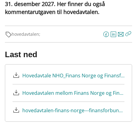
31. desember 2027. Her finner du også
kommentarutgaven til hovedavtalen.
hovedavtalen;
F
L
E
Kop
a
i
-
len
c
n
p
Last ned
e
k
o
b
e
s
o
d
t
Hovedavtale NHO_Finans Norge og Finansforbundet 2024-2027.pdf
o
I
k
n
Hovedavtalen mellom Finans Norge og Finansforbundet Kommentarutgave.pdf
hovedavtalen-finans-norge---finansforbundet--2022-2023-avtalespeil.pdf