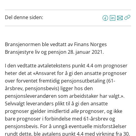
Del denne siden:
F
L
E
Kop
a
i
-
len
c
n
p
e
k
o
Bransjenormen ble vedtatt av Finans Norges
b
e
s
Bransjestyre liv og pensjon 28. januar 2021.
o
d
t
o
I
I den vedtatte avtaletekstens punkt 4.4 om prognoser
k
n
heter det at «Ansvaret for å gi den ansatte prognoser
over forventet fremtidig pensjonsutbetaling (61-
årsbrev, pensjonsbevis) ligger hos den
pensjonsleverandøren som arbeidstaker har valgt.».
Selvvalgt leverandørs plikt til å gi den ansatte
prognoser gjelder imidlertid
alle
prognoser, og ikke
bare prognoser i forbindelse med 61-årsbrev og
pensjonsbevis. For å unngå eventuelle misforståelser
rundt dette, ble avtalens punkt 4.4 med virkning fra 30.