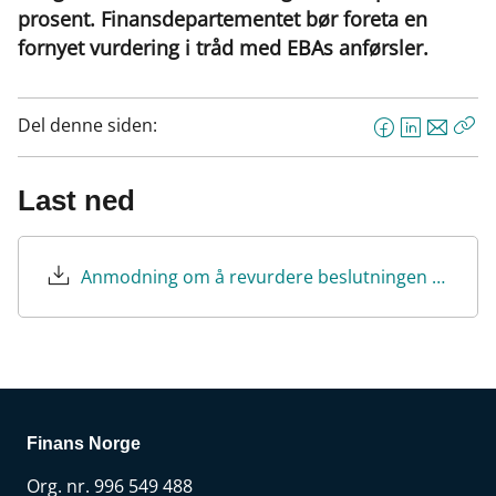
prosent. Finansdepartementet bør foreta en
fornyet vurdering i tråd med EBAs anførsler.
Del denne siden:
F
L
E
Kop
a
i
-
len
c
n
p
Last ned
e
k
o
b
e
s
o
d
t
Anmodning om å revurdere beslutningen om å øke IRB-risikovektgulvet for boliglån.pdf
o
I
k
n
Finans Norge
Org. nr. 996 549 488