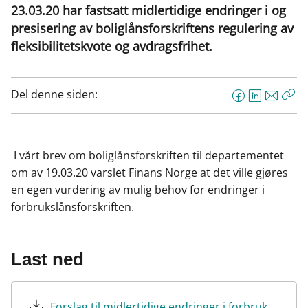
23.03.20 har fastsatt midlertidige endringer i og
presisering av boliglånsforskriftens regulering av
fleksibilitetskvote og avdragsfrihet.
Del denne siden:
F
L
E
Kop
a
i
-
len
c
n
p
e
k
o
I vårt brev om boliglånsforskriften til departementet
b
e
s
om av 19.03.20 varslet Finans Norge at det ville gjøres
o
d
t
en egen vurdering av mulig behov for endringer i
o
I
forbrukslånsforskriften.
k
n
Last ned
Forslag til midlertidige endringer i forbrukslånsforskriften som følge.pdf