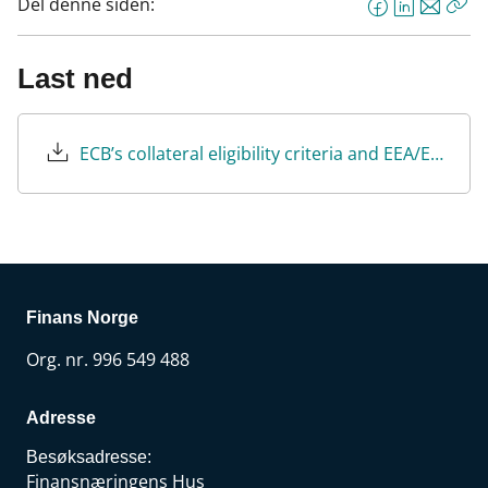
Del denne siden:
F
L
E
Kop
a
i
-
len
c
n
p
Last ned
e
k
o
b
e
s
o
d
t
ECB’s collateral eligibility criteria and EEA/EFTA UBBs
o
I
k
n
Finans Norge
Org. nr. 996 549 488
Adresse
Besøksadresse:
Finansnæringens Hus