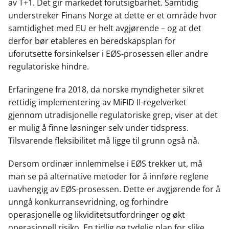
av T+1. Det gir markedet forutsigbarhet. Samtidig
understreker Finans Norge at dette er et område hvor
samtidighet med EU er helt avgjørende – og at det
derfor bør etableres en beredskapsplan for
uforutsette forsinkelser i EØS-prosessen eller andre
regulatoriske hindre.
Erfaringene fra 2018, da norske myndigheter sikret
rettidig implementering av MiFID II-regelverket
gjennom utradisjonelle regulatoriske grep, viser at det
er mulig å finne løsninger selv under tidspress.
Tilsvarende fleksibilitet må ligge til grunn også nå.
Dersom ordinær innlemmelse i EØS trekker ut, må
man se på alternative metoder for å innføre reglene
uavhengig av EØS-prosessen. Dette er avgjørende for å
unngå konkurransevridning, og forhindre
operasjonelle og likviditetsutfordringer og økt
operasjonell risiko. En tidlig og tydelig plan for slike