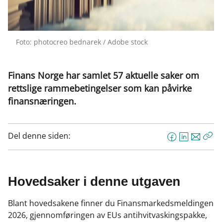
Foto: photocreo bednarek / Adobe stock
Finans Norge har samlet 57 aktuelle saker om
rettslige rammebetingelser som kan påvirke
finansnæringen.
Del denne siden:
F
L
E
Kop
a
i
-
len
c
n
p
e
k
o
Hovedsaker i denne utgaven
b
e
s
o
d
t
Blant hovedsakene finner du Finansmarkedsmeldingen
o
I
2026, gjennomføringen av EUs antihvitvaskingspakke,