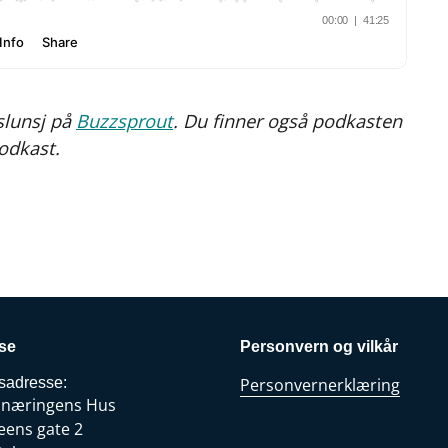
slunsj på
Buzzsprout
. Du finner også podkasten
podkast.
se
Personvern og vilkår
sadresse:
Personvernerklæring
snæringens Hus
eens gate 2