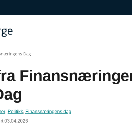
nsnæringens Dag
fra Finansnæringe
Dag
mer
,
Politikk
,
Finansnæringens dag
rt
03.04.2026