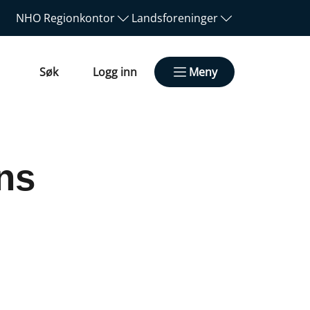
NHO
Regionkontor
Landsforeninger
Søk
Logg inn
Meny
ns