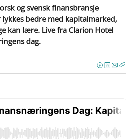
rsk og svensk finansbransje
ar lykkes bedre med kapitalmarked,
e kan lære. Live fra Clarion Hotel
ringens dag.
F
L
E
Kopier
a
i
-
lenke
c
n
p
e
k
o
b
e
s
o
d
t
o
I
k
n