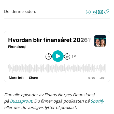
Del denne siden:
F
L
E
Kop
a
i
-
len
c
n
p
e
k
o
b
e
s
o
d
t
o
I
k
n
Finn alle episoder av Finans Norges Finanslunsj
på
Buzzsprout
. Du finner også podkasten på
Spotify
eller der du vanligvis lytter til podkast.