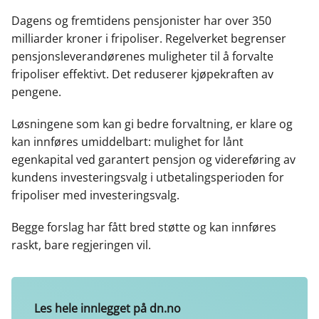
c
n
p
e
k
o
Dagens og fremtidens pensjonister har over 350
b
e
s
milliarder kroner i fripoliser. Regelverket begrenser
o
d
t
pensjonsleverandørenes muligheter til å forvalte
o
I
fripoliser effektivt. Det reduserer kjøpekraften av
k
n
pengene.
Løsningene som kan gi bedre forvaltning, er klare og
kan innføres umiddelbart: mulighet for lånt
egenkapital ved garantert pensjon og videreføring av
kundens investeringsvalg i utbetalingsperioden for
fripoliser med investeringsvalg.
Begge forslag har fått bred støtte og kan innføres
raskt, bare regjeringen vil.
Les hele innlegget på dn.no