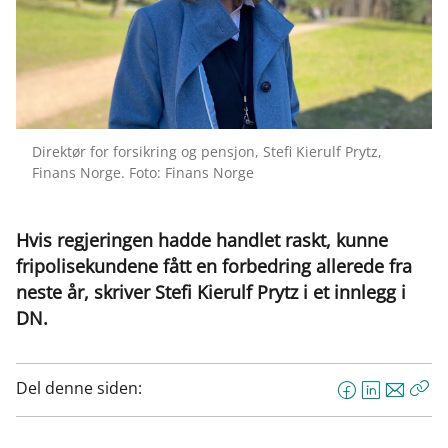
Direktør for forsikring og pensjon, Stefi Kierulf Prytz,
Finans Norge. Foto: Finans Norge
Hvis regjeringen hadde handlet raskt, kunne
fripolisekundene fått en forbedring allerede fra
neste år, skriver Stefi Kierulf Prytz i et innlegg i
DN.
Del denne siden:
F
L
E
Kop
a
i
-
len