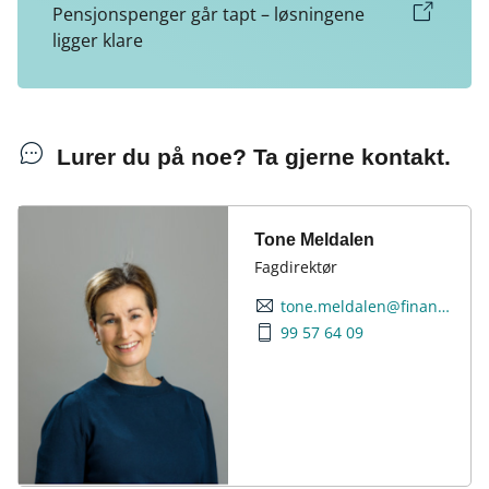
Pensjonspenger går tapt – løsningene
ligger klare
Lurer du på noe? Ta gjerne kontakt.
Tone Meldalen
Fagdirektør
tone.meldalen@finansnorge.no
99 57 64 09