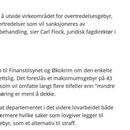
 å utvide virkeområdet for overtredelsesgebyr,
ertredelser som vil sanksjoneres av
behandling, sier Carl Flock, juridisk fagdirektør i
pp til Finanstilsynet og Økokrim om den enkelte
erettslig. Det foreslås et maksimumsgebyr på 43
som vil omfatte langt flere tilfeller enn "mindre
høring er ment å dekke.
t departementet i det videre lovarbeidet både
rmere hvilke saker som lovgiver legger til
r, som et alternativ til straff.