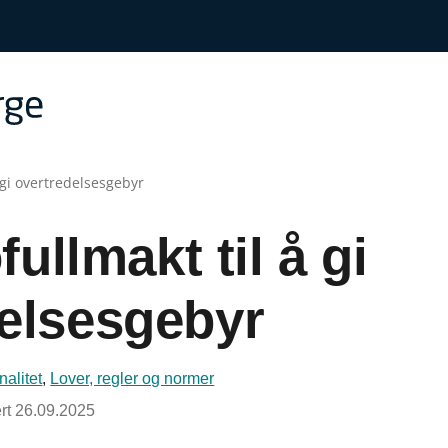
 gi overtredelsesgebyr
ullmakt til å gi
elsesgebyr
alitet
,
Lover, regler og normer
rt
26.09.2025