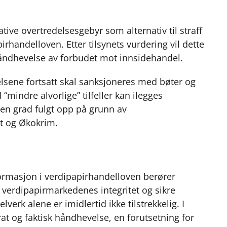
a
i
-
lenke
c
n
p
e
k
o
tive overtredelsesgebyr som alternativ til straff
b
e
s
rhandelloven. Etter tilsynets vurdering vil dette
o
d
t
v håndhevelse av forbudet mot innsidehandel.
o
I
k
n
elsene fortsatt skal sanksjoneres med bøter og
 “mindre alvorlige” tilfeller kan ilegges
iten grad fulgt opp på grunn av
et og Økokrim.
ormasjon i verdipapirhandelloven berører
 verdipapirmarkedenes integritet og sikre
lverk alene er imidlertid ikke tilstrekkelig. I
rat og faktisk håndhevelse, en forutsetning for