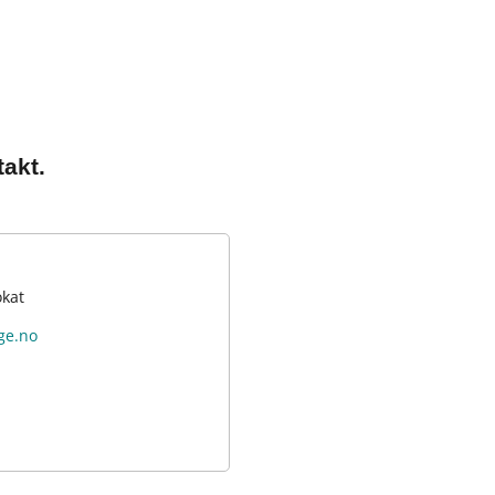
akt.
okat
ge.no