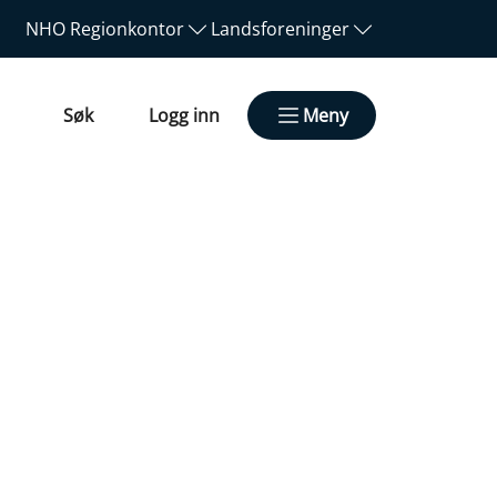
NHO
Regionkontor
Landsforeninger
Søk
Logg inn
Meny