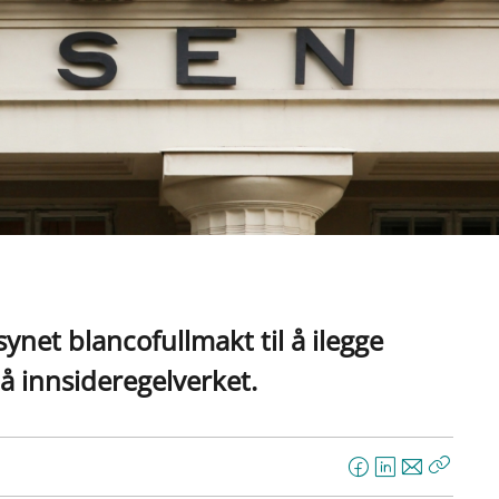
synet blancofullmakt til å ilegge
å innsideregelverket.
F
L
E
Kopier