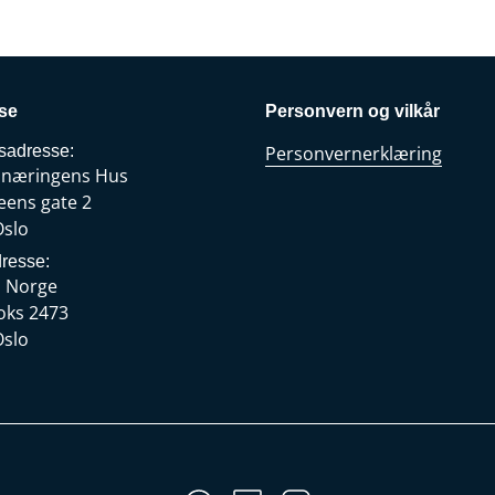
se
Personvern og vilkår
sadresse:
Personvernerklæring
snæringens Hus
eens gate 2
Oslo
resse:
s Norge
oks 2473
Oslo