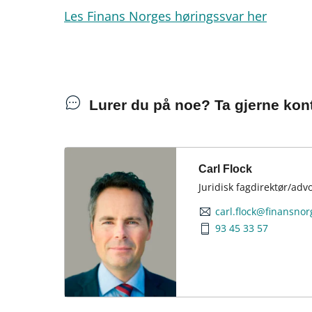
Les Finans Norges høringssvar her
Lurer du på noe? Ta gjerne kont
Carl Flock
Juridisk fagdirektør/adv
carl.flock@finansnor
93 45 33 57