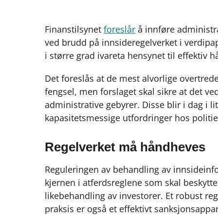
Finanstilsynet
foreslår
å innføre administra
ved brudd på innsideregelverket i verdipapi
i større grad ivareta hensynet til effekti
Det foreslås at de mest alvorlige overtred
fengsel, men forslaget skal sikre at det ved
administrative gebyrer. Disse blir i dag i l
kapasitetsmessige utfordringer hos politi
Regelverket må håndheves
Reguleringen av behandling av innsideinf
kjernen i atferdsreglene som skal beskytte
likebehandling av investorer. Et robust rege
praksis er også et effektivt sanksjonsappa