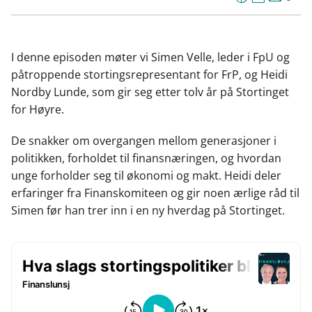
F
L
E
Kop
a
i
-
len
c
n
p
e
k
o
I denne episoden møter vi Simen Velle, leder i FpU og
b
e
s
påtroppende stortingsrepresentant for FrP, og Heidi
o
d
t
Nordby Lunde, som gir seg etter tolv år på Stortinget
o
I
for Høyre.
k
n
De snakker om overgangen mellom generasjoner i
politikken, forholdet til finansnæringen, og hvordan
unge forholder seg til økonomi og makt. Heidi deler
erfaringer fra Finanskomiteen og gir noen ærlige råd til
Simen før han trer inn i en ny hverdag på Stortinget.