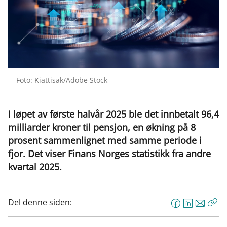
Foto: Kiattisak/Adobe Stock
I løpet av første halvår 2025 ble det innbetalt 96,4
milliarder kroner til pensjon, en økning på 8
prosent sammenlignet med samme periode i
fjor. Det viser Finans Norges statistikk fra andre
kvartal 2025.
Del denne siden:
F
L
E
Kop
a
i
-
len