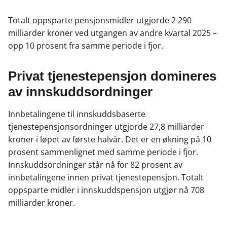
c
n
p
e
k
o
Totalt oppsparte pensjonsmidler utgjorde 2 290
b
e
s
milliarder kroner ved utgangen av andre kvartal 2025 –
o
d
t
opp 10 prosent fra samme periode i fjor.
o
I
k
n
Privat tjenestepensjon domineres
av innskuddsordninger
Innbetalingene til innskuddsbaserte
tjenestepensjonsordninger utgjorde 27,8 milliarder
kroner i løpet av første halvår. Det er en økning på 10
prosent sammenlignet med samme periode i fjor.
Innskuddsordninger står nå for 82 prosent av
innbetalingene innen privat tjenestepensjon.
Totalt
oppsparte midler i innskuddspensjon utgjør nå 708
milliarder kroner.