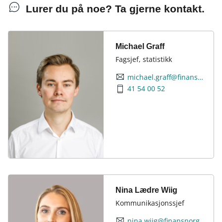
Lurer du på noe? Ta gjerne kontakt.
Michael Graff
Fagsjef, statistikk
michael.graff@finansnorge.no
41 54 00 52
Nina Lædre Wiig
Kommunikasjonssjef
nina.wiig@finansnorge.no