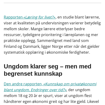
Kop
a
i
-
len
c
n
p
e
k
o
Rapporten
«Læring for livet?»
, en studie blant lærerne,
b
e
s
viser at kvaliteten på undervisningen varierer betydelig
o
d
t
mellom skoler. Mange lærere etterlyser bedre
o
I
ressurser, tydeligere prioritering i læreplanen og mer
k
n
praktiske opplegg. Sammenlignet med land som
Finland og Danmark, ligger Norge etter når det gjelder
systematisk opplæring i økonomiske ferdigheter.
Ungdom klarer seg – men med
begrenset kunnskap
Den andre rapporten,
«Kunnskap om privatøkonomi
blant ungdom. Endringer over tid?»
, der ungdom
mellom 18 og 20 år er spurt, viser at ungdom flest
håndterer egen økonomi greit og har lite gjeld. Likevel