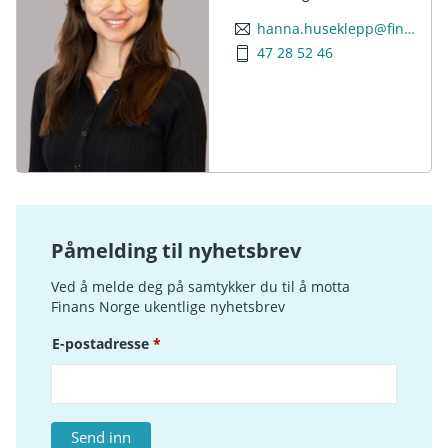
hanna.huseklepp@finansnorge.no
47 28 52 46