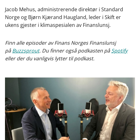
c
n
p
e
k
o
Jacob Mehus, administrerende direktør i Standard
b
e
s
Norge og Bjørn Kjærand Haugland, leder i Skift er
o
d
t
ukens gjester i klimaspesialen av Finanslunsj.
o
I
k
n
Finn alle episoder av Finans Norges Finanslunsj
på
Buzzsprout
. Du finner også podkasten på
Spotify
eller der du vanligvis lytter til podkast.