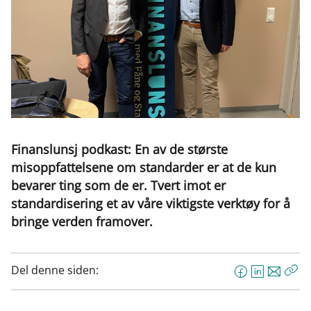
Finanslunsj podkast: En av de største
misoppfattelsene om standarder er at de kun
bevarer ting som de er. Tvert imot er
standardisering et av våre viktigste verktøy for å
bringe verden framover.
Del denne siden:
F
L
E
Kop
a
i
-
len