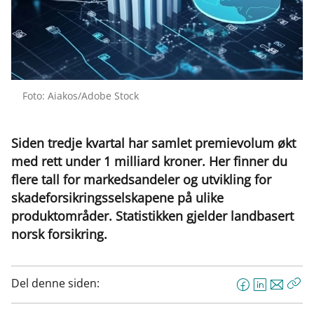
Foto: Aiakos/Adobe Stock
Siden tredje kvartal har samlet premievolum økt
med rett under 1 milliard kroner. Her finner du
flere tall for markedsandeler og utvikling for
skadeforsikringsselskapene på ulike
produktområder. Statistikken gjelder landbasert
norsk forsikring.
Del denne siden:
F
L
E
Kop
a
i
-
len