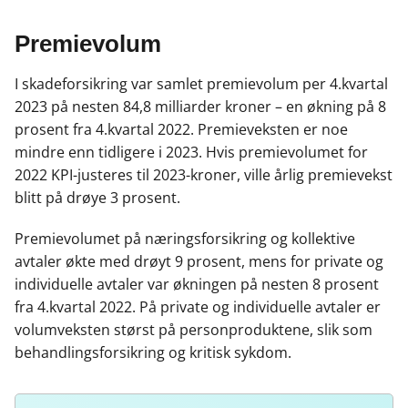
c
n
p
e
k
o
Premievolum
b
e
s
o
d
t
I skadeforsikring var samlet premievolum per 4.kvartal
o
I
2023 på nesten 84,8 milliarder kroner – en økning på 8
k
n
prosent fra 4.kvartal 2022. Premieveksten er noe
mindre enn tidligere i 2023. Hvis premievolumet for
2022 KPI-justeres til 2023-kroner, ville årlig premievekst
blitt på drøye 3 prosent.
Premievolumet på næringsforsikring og kollektive
avtaler økte med drøyt 9 prosent, mens for private og
individuelle avtaler var økningen på nesten 8 prosent
fra 4.kvartal 2022. På private og individuelle avtaler er
volumveksten størst på personproduktene, slik som
behandlingsforsikring og kritisk sykdom.