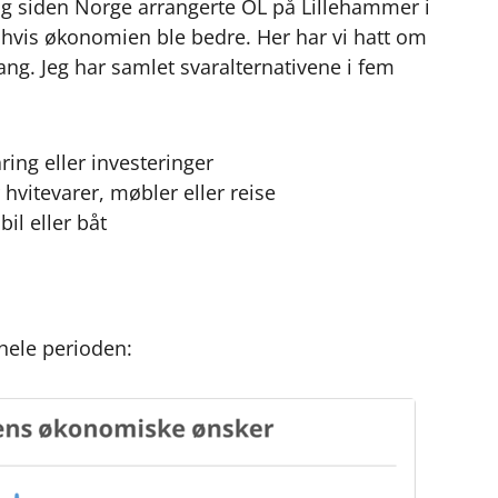
ang siden Norge arrangerte OL på Lillehammer i
b
e
s
e hvis økonomien ble bedre. Her har vi hatt om
o
d
t
g. Jeg har samlet svaralternativene i fem
o
I
k
n
ing eller investeringer
 hvitevarer, møbler eller reise
bil eller båt
 hele perioden: