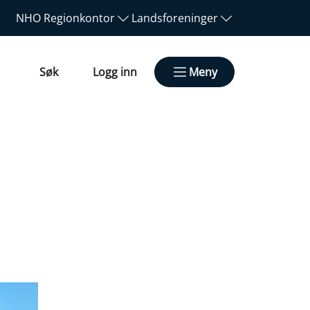
NHO
Regionkontor
Landsforeninger
Søk
Logg inn
Meny