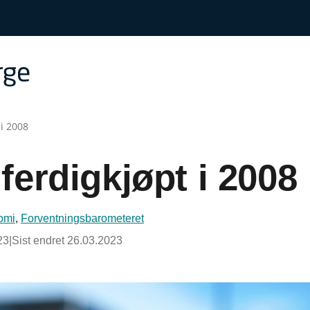
 i 2008
ferdigkjøpt i 2008
omi
,
Forventningsbarometeret
23
|
Sist endret
26.03.2023