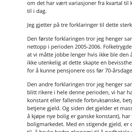
om det har vært variasjoner fra kvartal til 
til i dag.
Jeg gjetter på tre forklaringer til dette ste
Den første forklaringen tror jeg henge
nettopp i perioden 2005-2006. Folketrygden
at vi måtte jobbe lenger hvis ikke ble den 
ikke utenkelig at dette skapte en bevissthe
for å kunne pensjonere oss før 70-årsdagen
Den andre forklaringen tror jeg henger s
blitt rikere i hele denne perioden, vi har 
konstant eller fallende forbruksønske, betyr
betjene gjeld. Og siden det gjelder et mass
å kjøpe nye bolig er ganske konstant), har
boligmarkedet. Med en stigende gjeld, er de
til, å bruke bedre økonomi til å nedbetale 