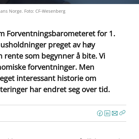
inans Norge. Foto: CF-Wesenberg
m Forventningsbarometeret for 1.
 husholdninger preget av høy
n rente som begynner å bite. Vi
onomiske forventninger. Men
eget interessant historie om
eringer har endret seg over tid.
F
L
E
Kopier
a
i
-
lenke
c
n
p
e
k
o