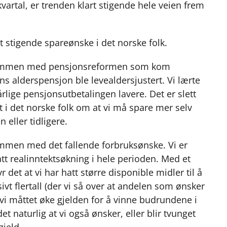
kvartal, er trenden klart stigende hele veien frem
rkt stigende spareønske i det norske folk.
r sammen med pensjonsreformen som kom
s alderspensjon ble levealdersjustert. Vi lærte
årlige pensjonsutbetalingen lavere. Det er slett
t i det norske folk om at vi må spare mer selv
 eller tidligere.
ammen med det fallende forbruksønske. Vi er
hatt realinntektsøkning i hele perioden. Med et
 det at vi har hatt større disponible midler til å
ivt flertall (der vi så over at andelen som ønsker
 vi måttet øke gjelden for å vinne budrundene i
t naturlig at vi også ønsker, eller blir tvunget
gjeld.