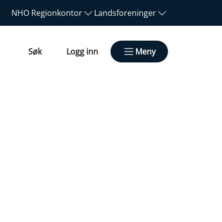
NHO
Regionkontor
Landsforeninger
Søk
Logg inn
Meny