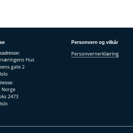
se
Personvern og vilkår
sadresse:
Personvernerklæring
snæringens Hus
eens gate 2
Oslo
resse:
s Norge
oks 2473
Oslo