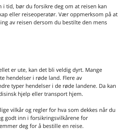
k
n
 i tid, bør du forsikre deg om at reisen kan
lskap eller reiseoperatør. Vær oppmerksom på at
lling av reisen dersom du bestilte den mens
llet er ute, kan det bli veldig dyrt. Mange
te hendelser i røde land. Flere av
andre typer hendelser i de røde landene. Da kan
isinsk hjelp eller transport hjem.
lige vilkår og regler for hva som dekkes når du
eg godt inn i forsikringsvilkårene for
temmer deg for å bestille en reise.