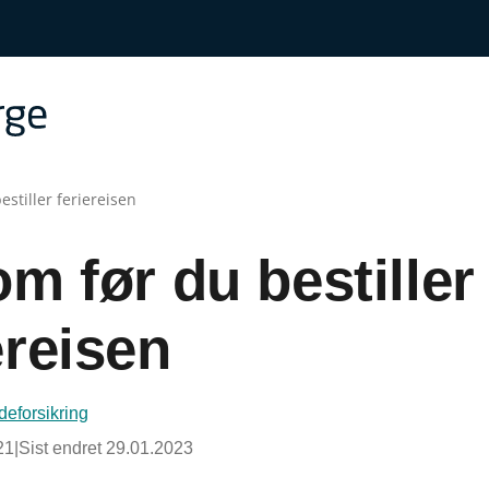
stiller feriereisen
m før du bestiller
ereisen
eforsikring
21
|
Sist endret
29.01.2023