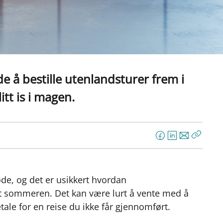
e å bestille utenlandsturer frem i
itt is i magen.
F
L
E
Kopier
a
i
-
lenke
c
n
p
e
k
o
de, og det er usikkert hvordan
b
e
s
ot sommeren. Det kan være lurt å vente med å
o
d
t
betale for en reise du ikke får gjennomført.
o
I