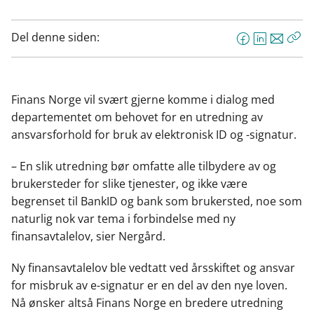
Del denne siden:
F
L
E
Kop
a
i
-
len
c
n
p
e
k
o
Finans Norge vil svært gjerne komme i dialog med
b
e
s
departementet om behovet for en utredning av
o
d
t
ansvarsforhold for bruk av elektronisk ID og -signatur.
o
I
k
n
– En slik utredning bør omfatte alle tilbydere av og
brukersteder for slike tjenester, og ikke være
begrenset til BankID og bank som brukersted, noe som
naturlig nok var tema i forbindelse med ny
finansavtalelov, sier Nergård.
Ny finansavtalelov ble vedtatt ved årsskiftet og ansvar
for misbruk av e-signatur er en del av den nye loven.
Nå ønsker altså Finans Norge en bredere utredning